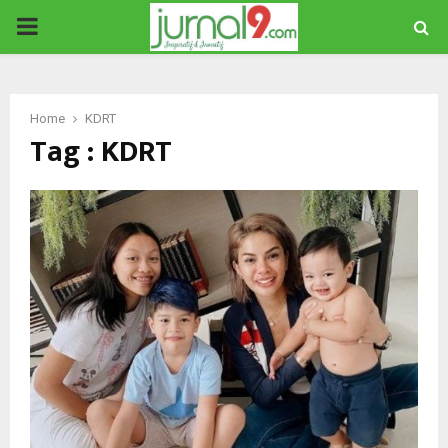
PRIMARY
MENU
Home
KDRT
Tag : KDRT