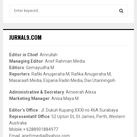
S
e
a
S
r
c
E
JURNAL9.COM
h
f
A
o
Editor in Chief
: Amrullah
r
R
Managing Editor
: Arief Rahman Media
:
Editors
: Gemayudha M
C
Reporters
: Rafiki Anugeraha M, Rafika Anugeraha M,
Masaraafi Media, Espana Radin Media, Dwi Utariningsih
H
Administrative & Secretary
: Ameerah Alexa
Marketing Manager
: Anisa Maya M
Editor’s Office
: Jl. Dukuh Kupang XXXI no.46A Surabaya
Representatif Office
: 52 Upton St, St James, Perth, Western
Australia
Mobile:+ 6288901884977
Email: ariefrmedia@yahoo.com