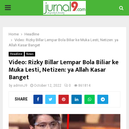
PRIMARY
MENU
Home
Headline
Video: Rizky Billar Lempar Bola Biliar ke Muka Lesti, Netizen: ya
Allah Kasar Banget
Headline
News
Video: Rizky Billar Lempar Bola Biliar ke
Muka Lesti, Netizen: ya Allah Kasar
Banget
by
adminJ9
October 12, 2022
0
861814
SHARE