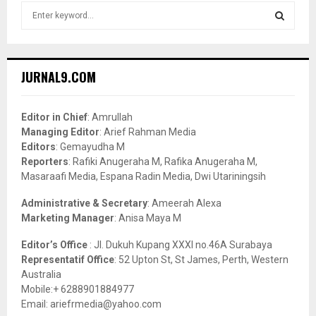
S
e
a
S
r
c
E
JURNAL9.COM
h
f
A
o
Editor in Chief
: Amrullah
r
R
Managing Editor
: Arief Rahman Media
:
Editors
: Gemayudha M
C
Reporters
: Rafiki Anugeraha M, Rafika Anugeraha M,
Masaraafi Media, Espana Radin Media, Dwi Utariningsih
H
Administrative & Secretary
: Ameerah Alexa
Marketing Manager
: Anisa Maya M
Editor’s Office
: Jl. Dukuh Kupang XXXI no.46A Surabaya
Representatif Office
: 52 Upton St, St James, Perth, Western
Australia
Mobile:+ 6288901884977
Email: ariefrmedia@yahoo.com