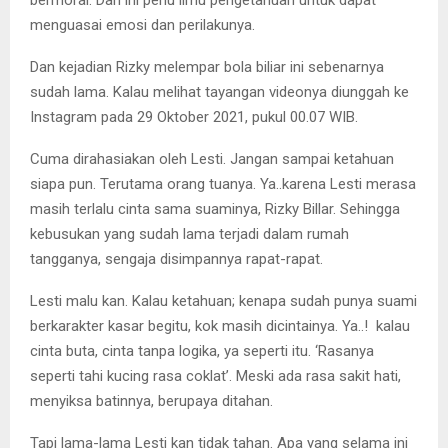
bermoral. Dan ini perlu ilmu pengetahuan untuk dapat
menguasai emosi dan perilakunya.
Dan kejadian Rizky melempar bola biliar ini sebenarnya
sudah lama. Kalau melihat tayangan videonya diunggah ke
Instagram pada 29 Oktober 2021, pukul 00.07 WIB.
Cuma dirahasiakan oleh Lesti. Jangan sampai ketahuan
siapa pun. Terutama orang tuanya. Ya..karena Lesti merasa
masih terlalu cinta sama suaminya, Rizky Billar. Sehingga
kebusukan yang sudah lama terjadi dalam rumah
tangganya, sengaja disimpannya rapat-rapat.
Lesti malu kan. Kalau ketahuan; kenapa sudah punya suami
berkarakter kasar begitu, kok masih dicintainya. Ya..! kalau
cinta buta, cinta tanpa logika, ya seperti itu. ‘Rasanya
seperti tahi kucing rasa coklat’. Meski ada rasa sakit hati,
menyiksa batinnya, berupaya ditahan.
Tapi lama-lama Lesti kan tidak tahan. Apa yang selama ini