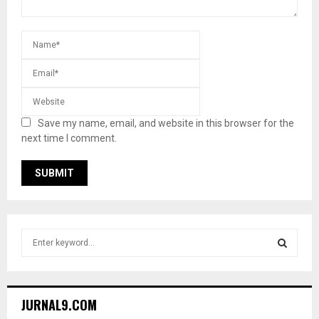
Save my name, email, and website in this browser for the
next time I comment.
S
e
a
S
r
c
E
JURNAL9.COM
h