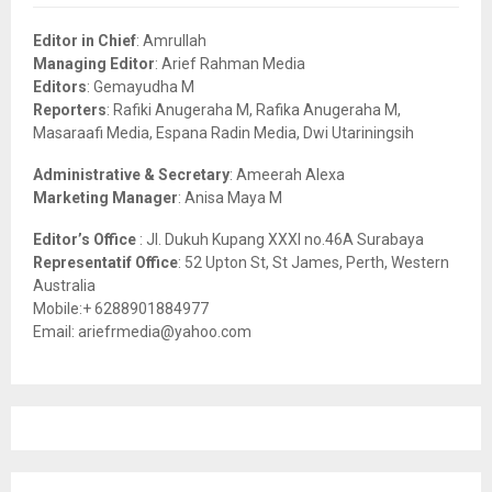
f
A
o
Editor in Chief
: Amrullah
r
R
Managing Editor
: Arief Rahman Media
:
Editors
: Gemayudha M
C
Reporters
: Rafiki Anugeraha M, Rafika Anugeraha M,
Masaraafi Media, Espana Radin Media, Dwi Utariningsih
H
Administrative & Secretary
: Ameerah Alexa
Marketing Manager
: Anisa Maya M
Editor’s Office
: Jl. Dukuh Kupang XXXI no.46A Surabaya
Representatif Office
: 52 Upton St, St James, Perth, Western
Australia
Mobile:+ 6288901884977
Email: ariefrmedia@yahoo.com