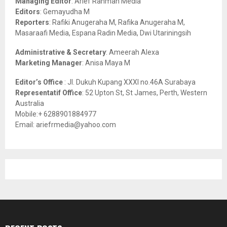
Managing Editor
: Arief Rahman Media
:
Editors
: Gemayudha M
C
Reporters
: Rafiki Anugeraha M, Rafika Anugeraha M,
Masaraafi Media, Espana Radin Media, Dwi Utariningsih
H
Administrative & Secretary
: Ameerah Alexa
Marketing Manager
: Anisa Maya M
Editor’s Office
: Jl. Dukuh Kupang XXXI no.46A Surabaya
Representatif Office
: 52 Upton St, St James, Perth, Western
Australia
Mobile:+ 6288901884977
Email: ariefrmedia@yahoo.com