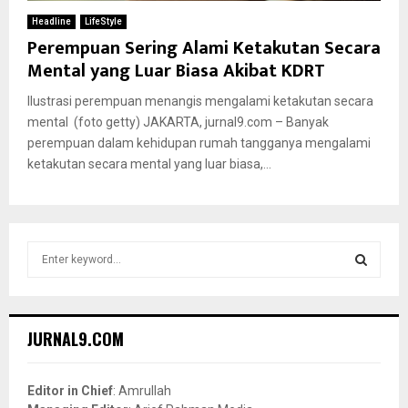
Headline
LifeStyle
Perempuan Sering Alami Ketakutan Secara
Mental yang Luar Biasa Akibat KDRT
Ilustrasi perempuan menangis mengalami ketakutan secara
mental (foto getty) JAKARTA, jurnal9.com – Banyak
perempuan dalam kehidupan rumah tangganya mengalami
ketakutan secara mental yang luar biasa,...
S
e
a
S
r
c
E
JURNAL9.COM
h
f
A
o
Editor in Chief
: Amrullah
r
R