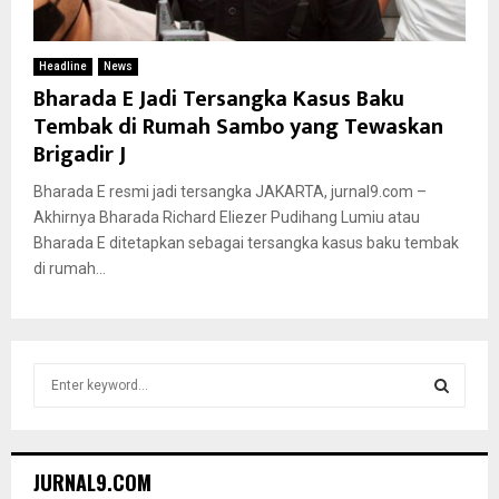
Headline
News
Bharada E Jadi Tersangka Kasus Baku
Tembak di Rumah Sambo yang Tewaskan
Brigadir J
Bharada E resmi jadi tersangka JAKARTA, jurnal9.com –
Akhirnya Bharada Richard Eliezer Pudihang Lumiu atau
Bharada E ditetapkan sebagai tersangka kasus baku tembak
di rumah...
S
e
a
S
r
c
E
JURNAL9.COM
h