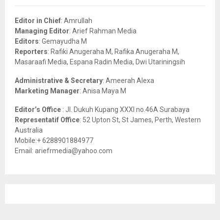
f
A
o
Editor in Chief
: Amrullah
r
R
Managing Editor
: Arief Rahman Media
:
Editors
: Gemayudha M
C
Reporters
: Rafiki Anugeraha M, Rafika Anugeraha M,
Masaraafi Media, Espana Radin Media, Dwi Utariningsih
H
Administrative & Secretary
: Ameerah Alexa
Marketing Manager
: Anisa Maya M
Editor’s Office
: Jl. Dukuh Kupang XXXI no.46A Surabaya
Representatif Office
: 52 Upton St, St James, Perth, Western
Australia
Mobile:+ 6288901884977
Email: ariefrmedia@yahoo.com