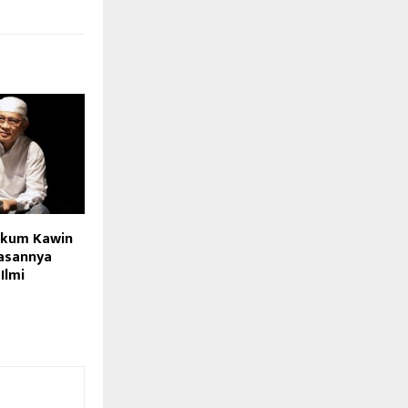
ukum Kawin
elasannya
Ilmi