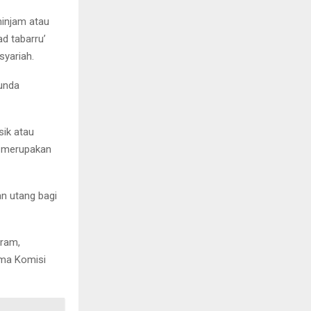
injam atau
d tabarru’
syariah.
unda
sik atau
a merupakan
n utang bagi
aram,
ama Komisi