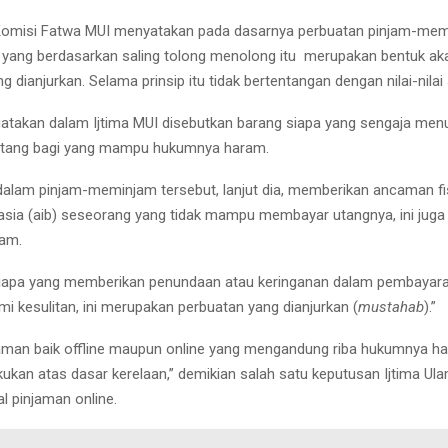
 Komisi Fatwa MUI menyatakan pada dasarnya perbuatan pinjam-mem
 yang berdasarkan saling tolong menolong itu merupakan bentuk aka
ng dianjurkan. Selama prinsip itu tidak bertentangan dengan nilai-nilai 
atakan dalam Ijtima MUI disebutkan barang siapa yang sengaja men
tang bagi yang mampu hukumnya haram.
a dalam pinjam-meminjam tersebut, lanjut dia, memberikan ancaman fi
ia (aib) seseorang yang tidak mampu membayar utangnya, ini jug
ram.
siapa yang memberikan penundaan atau keringanan dalam pembayara
i kesulitan, ini merupakan perbuatan yang dianjurkan (
mustahab
).”
aman baik offline maupun online yang mengandung riba hukumnya h
kukan atas dasar kerelaan,” demikian salah satu keputusan Ijtima Ul
l pinjaman online.