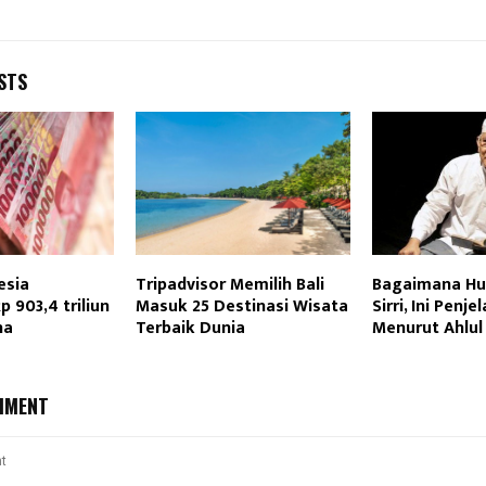
STS
esia
Tripadvisor Memilih Bali
Bagaimana H
 903,4 triliun
Masuk 25 Destinasi Wisata
Sirri, Ini Penj
na
Terbaik Dunia
Menurut Ahlul 
MMENT