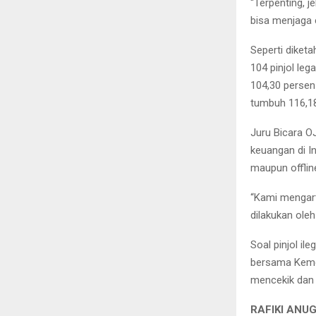
“Terpenting, j
bisa menjaga e
Seperti diket
104 pinjol le
104,30 persen
tumbuh 116,18
Juru Bicara O
keuangan di 
maupun offline
“Kami mengart
dilakukan oleh 
Soal pinjol il
bersama Kemen
mencekik da
RAFIKI ANU