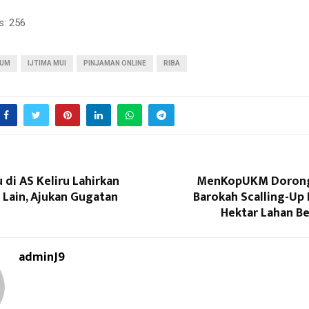
s:
256
KUM
IJTIMA MUI
PINJAMAN ONLINE
RIBA
 di AS Keliru Lahirkan
MenKopUKM Dorong
 Lain, Ajukan Gugatan
Barokah Scalling-Up
Hektar Lahan Be
adminJ9