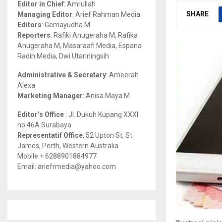
Editor in Chief
: Amrullah
r
R
SHARE
Managing Editor
: Arief Rahman Media
:
Editors
: Gemayudha M
C
Reporters
: Rafiki Anugeraha M, Rafika
Anugeraha M, Masaraafi Media, Espana
H
Radin Media, Dwi Utariningsih
Administrative & Secretary
: Ameerah
Alexa
Marketing Manager
: Anisa Maya M
Editor’s Office
: Jl. Dukuh Kupang XXXI
no.46A Surabaya
Representatif Office
: 52 Upton St, St
James, Perth, Western Australia
Mobile:+ 6288901884977
Email: ariefrmedia@yahoo.com