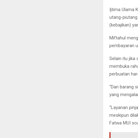
Ijtima Ulama
utang-piutang
(kebajikan) ya
Miftahul meng
pembayaran u
Selain itu jik
membuka rahas
perbuatan ha
“Dan barang 
yang mengalam
“Layanan pinj
meskipun dila
Fatwa MUI soa