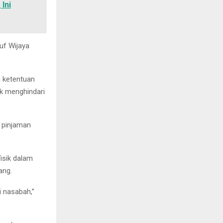
Ini
uf Wijaya
n ketentuan
uk menghindari
 pinjaman
isik dalam
ang.
i nasabah,”