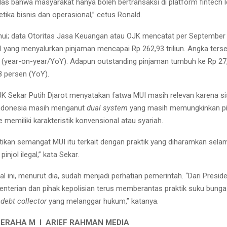
elas bahwa masyarakat hanya boleh bertransaksi di platform fintech l
tika bisnis dan operasional,” cetus Ronald.
ahui; data Otoritas Jasa Keuangan atau OJK mencatat per September
gal yang menyalurkan pinjaman mencapai Rp 262,93 triliun. Angka ters
 (year-on-year/YoY). Adapun outstanding pinjaman tumbuh ke Rp 27,4
 persen (YoY).
JK Sekar Putih Djarot menyatakan fatwa MUI masih relevan karena s
Indonesia masih menganut
dual system
yang masih memungkinkan pi
 memiliki karakteristik konvensional atau syariah.
ikan semangat MUI itu terkait dengan praktik yang diharamkan selam
pinjol ilegal,” kata Sekar.
egal ini, menurut dia, sudah menjadi perhatian pemerintah. “Dari Presid
terian dan pihak kepolisian terus memberantas praktik suku bunga
n
debt collector
yang melanggar hukum,” katanya.
GERAHA M I ARIEF RAHMAN MEDIA