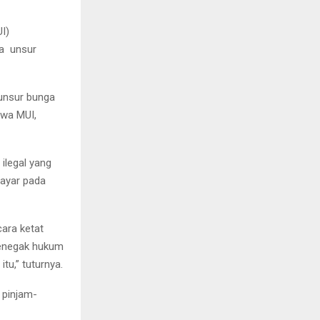
I)
da unsur
 unsur bunga
twa MUI,
ilegal yang
bayar pada
cara ketat
penegak hukum
tu,” tuturnya.
 pinjam-