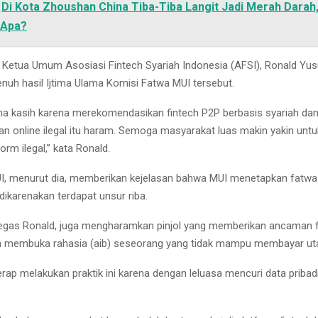
Di Kota Zhoushan China Tiba-Tiba Langit Jadi Merah Darah, 
 Apa?
 Ketua Umum Asosiasi Fintech Syariah Indonesia (AFSI), Ronald Yus
uh hasil Ijtima Ulama Komisi Fatwa MUI tersebut.
ma kasih karena merekomendasikan fintech P2P berbasis syariah da
n online ilegal itu haram. Semoga masyarakat luas makin yakin unt
orm ilegal,” kata Ronald.
I, menurut dia, memberikan kejelasan bahwa MUI menetapkan fatwa
dikarenakan terdapat unsur riba.
egas Ronald, juga mengharamkan pinjol yang memberikan ancaman f
n membuka rahasia (aib) seseorang yang tidak mampu membayar ut
 kerap melakukan praktik ini karena dengan leluasa mencuri data pribad