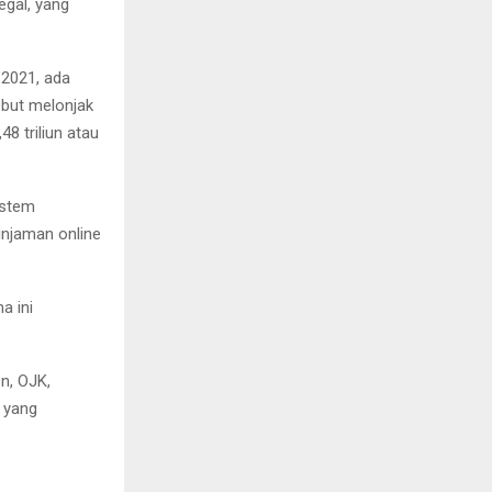
egal, yang
 2021, ada
ebut melonjak
8 triliun atau
istem
njaman online
a ini
en, OJK,
 yang