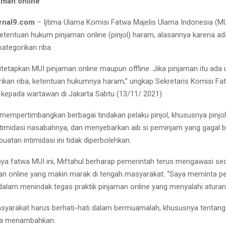
jaman online
rnal9.com
– Ijtima Ulama Komisi Fatwa Majelis Ulama Indonesia (MU
tentuan hukum pinjaman online (pinjol) haram, alasannya karena a
ategorikan riba.
itetapkan MUI pinjaman online maupun offline. Jika pinjaman itu ada
rikan riba, ketentuan hukumnya haram,” ungkap Sekretaris Komisi Fa
 kepada wartawan di Jakarta Sabtu (13/11/ 2021).
 mempertimbangkan berbagai tindakan pelaku pinjol, khususnya pinjol 
timidasi nasabahnya, dan menyebarkan aib si peminjam yang gagal 
uatan intimidasi ini tidak diperbolehkan.
tnya fatwa MUI ini, Miftahul berharap pemerintah terus mengawasi se
man online yang makin marak di tengah masyarakat. “Saya meminta 
dalam menindak tegas praktik pinjaman online yang menyalahi aturan i
yarakat harus berhati-hati dalam bermuamalah, khususnya tentang
ia menambahkan.