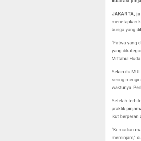
Ilustrasi pin
JAKARTA, ju
menetapkan ke
bunga yang dik
“Fatwa yang d
yang dikatego
Miftahul Huda
Selain itu MUI
sering mengin
waktunya. Perb
Setelah terbi
praktik pinja
ikut berperan 
“Kemudian mas
meminjam,” d