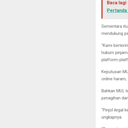
Baca lagi
Pertanda
Sementara itu
mendukung pen
“Kami berteri
hukum pinjama
platform-platf
Keputusan MU
online haram, 
Bahkan MUI, t
penagihan da
“Pinjol ilegal
ungkapnya.