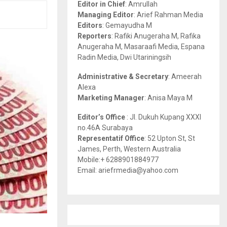
Editor in Chief
: Amrullah
r
R
Managing Editor
: Arief Rahman Media
:
Editors
: Gemayudha M
C
Reporters
: Rafiki Anugeraha M, Rafika
Anugeraha M, Masaraafi Media, Espana
H
Radin Media, Dwi Utariningsih
Administrative & Secretary
: Ameerah
Alexa
Marketing Manager
: Anisa Maya M
Editor’s Office
: Jl. Dukuh Kupang XXXI
no.46A Surabaya
Representatif Office
: 52 Upton St, St
James, Perth, Western Australia
Mobile:+ 6288901884977
Email: ariefrmedia@yahoo.com