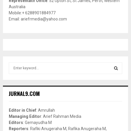
Representatif Office
: 52 Upton St, St James, Perth, Western
Australia
Mobile:+ 6288901884977
Email: ariefrmedia@yahoo.com
S
e
a
S
r
c
E
JURNAL9.COM
h
f
A
o
Editor in Chief
: Amrullah
r
R
Managing Editor
: Arief Rahman Media
:
Editors
: Gemayudha M
C
Reporters
: Rafiki Anugeraha M, Rafika Anugeraha M,