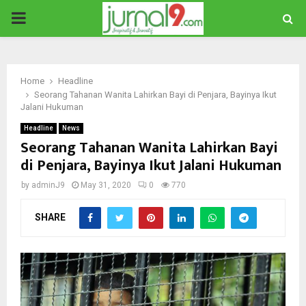
PRIMARY
MENU
Home
Headline
Seorang Tahanan Wanita Lahirkan Bayi di Penjara, Bayinya Ikut
Jalani Hukuman
Headline
News
Seorang Tahanan Wanita Lahirkan Bayi
di Penjara, Bayinya Ikut Jalani Hukuman
by
adminJ9
May 31, 2020
0
770
SHARE