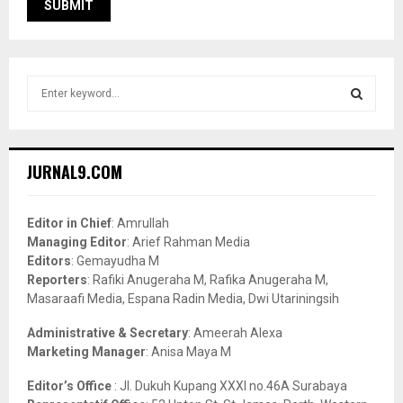
S
e
a
S
r
c
E
JURNAL9.COM
h
f
A
o
Editor in Chief
: Amrullah
r
R
Managing Editor
: Arief Rahman Media
:
Editors
: Gemayudha M
C
Reporters
: Rafiki Anugeraha M, Rafika Anugeraha M,
Masaraafi Media, Espana Radin Media, Dwi Utariningsih
H
Administrative & Secretary
: Ameerah Alexa
Marketing Manager
: Anisa Maya M
Editor’s Office
: Jl. Dukuh Kupang XXXI no.46A Surabaya