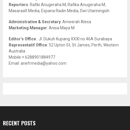
C
Reporters
: Rafiki Anugeraha M, Rafika Anugeraha M,
Masaraafi Media, Espana Radin Media, Dwi Utariningsih
H
Administrative & Secretary
: Ameerah Alexa
Marketing Manager
: Anisa Maya M
Editor’s Office
: Jl. Dukuh Kupang XXXI no.46A Surabaya
Representatif Office
: 52 Upton St, St James, Perth, Western
Australia
Mobile:+ 6288901884977
Email: ariefrmedia@yahoo.com
RECENT POSTS