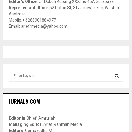
Editor’s Office
: Jl. Dukuh Kupang XXXI no.46A Surabaya
Representatif Office
: 52 Upton St, St James, Perth, Western
Australia
Mobile:+ 6288901884977
Email: ariefrmedia@yahoo.com
S
e
a
S
r
c
E
JURNAL9.COM
h
f
A
o
Editor in Chief
: Amrullah
r
R
Managing Editor
: Arief Rahman Media
:
Editors
: Gemayudha M