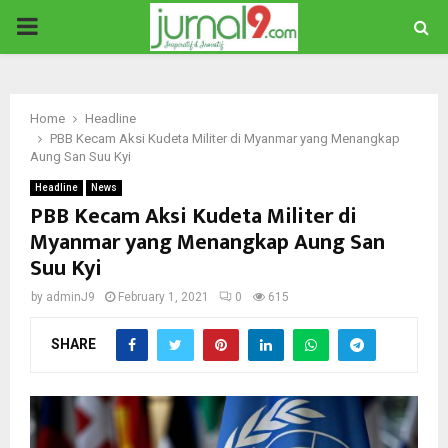
PRIMARY
MENU
Home
Headline
PBB Kecam Aksi Kudeta Militer di Myanmar yang Menangkap
Aung San Suu Kyi
Headline
News
PBB Kecam Aksi Kudeta Militer di
Myanmar yang Menangkap Aung San
Suu Kyi
by
adminJ9
February 1, 2021
0
615
SHARE