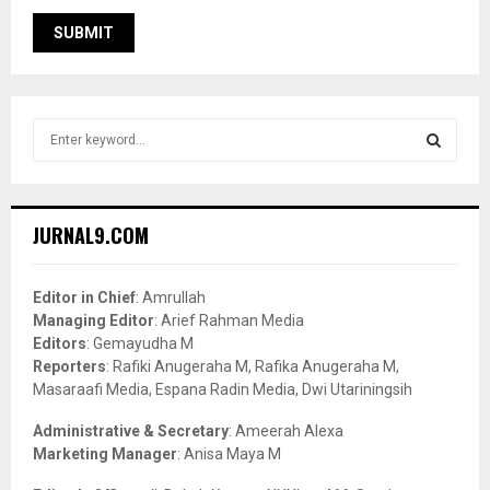
S
e
a
S
r
c
E
JURNAL9.COM
h
f
A
o
Editor in Chief
: Amrullah
r
R
Managing Editor
: Arief Rahman Media
:
Editors
: Gemayudha M
C
Reporters
: Rafiki Anugeraha M, Rafika Anugeraha M,
Masaraafi Media, Espana Radin Media, Dwi Utariningsih
H
Administrative & Secretary
: Ameerah Alexa
Marketing Manager
: Anisa Maya M