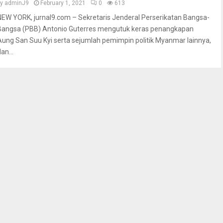
by
adminJ9
February 1, 2021
0
613
NEW YORK, jurnal9.com – Sekretaris Jenderal Perserikatan Bangsa-
Bangsa (PBB) Antonio Guterres mengutuk keras penangkapan
Aung San Suu Kyi serta sejumlah pemimpin politik Myanmar lainnya,
an...