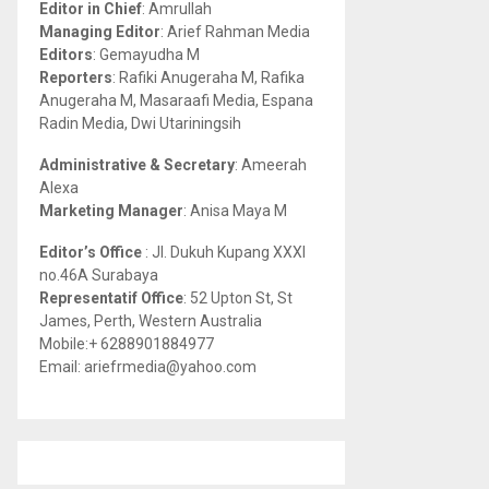
Editor in Chief
: Amrullah
r
R
Managing Editor
: Arief Rahman Media
:
Editors
: Gemayudha M
C
Reporters
: Rafiki Anugeraha M, Rafika
Anugeraha M, Masaraafi Media, Espana
H
Radin Media, Dwi Utariningsih
Administrative & Secretary
: Ameerah
Alexa
Marketing Manager
: Anisa Maya M
Editor’s Office
: Jl. Dukuh Kupang XXXI
no.46A Surabaya
Representatif Office
: 52 Upton St, St
James, Perth, Western Australia
Mobile:+ 6288901884977
Email: ariefrmedia@yahoo.com