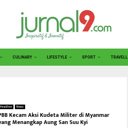
CULINARY
LIFESTYLE
SPORT
TRAVELL
Headline
News
PBB Kecam Aksi Kudeta Militer di Myanmar
yang Menangkap Aung San Suu Kyi