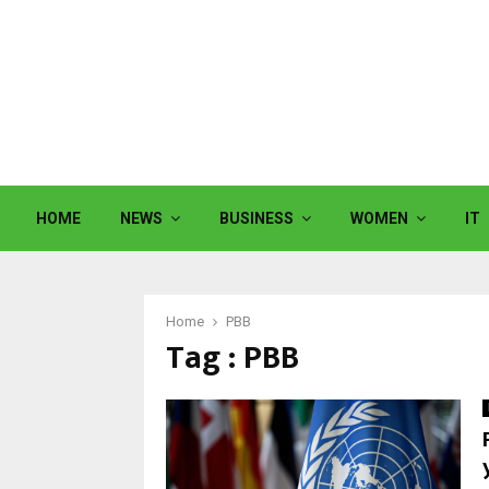
HOME
NEWS
BUSINESS
WOMEN
IT
Home
PBB
Tag : PBB