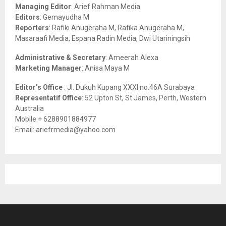
r
R
Managing Editor
: Arief Rahman Media
:
Editors
: Gemayudha M
C
Reporters
: Rafiki Anugeraha M, Rafika Anugeraha M,
Masaraafi Media, Espana Radin Media, Dwi Utariningsih
H
Administrative & Secretary
: Ameerah Alexa
Marketing Manager
: Anisa Maya M
Editor’s Office
: Jl. Dukuh Kupang XXXI no.46A Surabaya
Representatif Office
: 52 Upton St, St James, Perth, Western
Australia
Mobile:+ 6288901884977
Email: ariefrmedia@yahoo.com