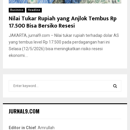
Business
Headline
Nilai Tukar Rupiah yang Anjlok Tembus Rp
17.500 Bisa Bersiko Resesi
JAKARTA, jurnal9.com – Nilai tukar rupiah terhadap dolar AS
yang tembus level Rp 17.500 pada perdagangan hari ini
Selasa (12/5/2026) bisa meningkatkan risiko resesi
ekonomi....
S
e
a
S
r
c
E
JURNAL9.COM
h
f
A
o
Editor in Chief
: Amrullah