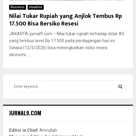
Business
Headline
Nilai Tukar Rupiah yang Anjlok Tembus Rp
17.500 Bisa Bersiko Resesi
JAKARTA, jurnal9.com – Nilai tukar rupiah terhadap dolar AS
yang tembus level Rp 17.500 pada perdagangan hari ini
Selasa (12/5/2026) bisa meningkatkan risiko resesi
ekonomi....
S
e
a
S
r
c
E
JURNAL9.COM
h
f
A
o
Editor in Chief
: Amrullah
r
R