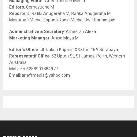
Managing Editor
: Arief Rahman Media
:
Editors
: Gemayudha M
C
Reporters
: Rafiki Anugeraha M, Rafika Anugeraha M,
Masaraafi Media, Espana Radin Media, Dwi Utariningsih
H
Administrative & Secretary
: Ameerah Alexa
Marketing Manager
: Anisa Maya M
Editor’s Office
: Jl. Dukuh Kupang XXXI no.46A Surabaya
Representatif Office
: 52 Upton St, St James, Perth, Western
Australia
Mobile:+ 6288901884977
Email: ariefrmedia@yahoo.com