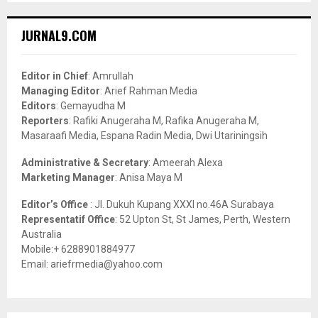
S
r
c
E
JURNAL9.COM
h
f
A
o
Editor in Chief
: Amrullah
r
R
Managing Editor
: Arief Rahman Media
:
Editors
: Gemayudha M
C
Reporters
: Rafiki Anugeraha M, Rafika Anugeraha M,
Masaraafi Media, Espana Radin Media, Dwi Utariningsih
H
Administrative & Secretary
: Ameerah Alexa
Marketing Manager
: Anisa Maya M
Editor’s Office
: Jl. Dukuh Kupang XXXI no.46A Surabaya
Representatif Office
: 52 Upton St, St James, Perth, Western
Australia
Mobile:+ 6288901884977
Email: ariefrmedia@yahoo.com