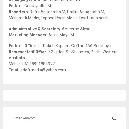
:
Editors
: Gemayudha M
C
Reporters
: Rafiki Anugeraha M, Rafika Anugeraha M,
Masaraafi Media, Espana Radin Media, Dwi Utariningsih
H
Administrative & Secretary
: Ameerah Alexa
Marketing Manager
: Anisa Maya M
Editor’s Office
: Jl. Dukuh Kupang XXXI no.46A Surabaya
Representatif Office
: 52 Upton St, St James, Perth, Western
Australia
Mobile:+ 6288901884977
Email: ariefrmedia@yahoo.com
S
e
a