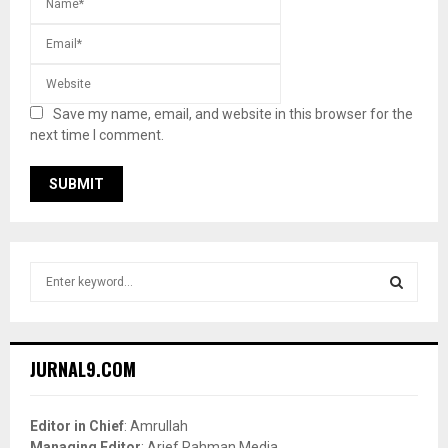
Save my name, email, and website in this browser for the
next time I comment.
S
e
a
S
r
c
E
JURNAL9.COM
h
f
A
o
Editor in Chief
: Amrullah
r
R
Managing Editor
: Arief Rahman Media