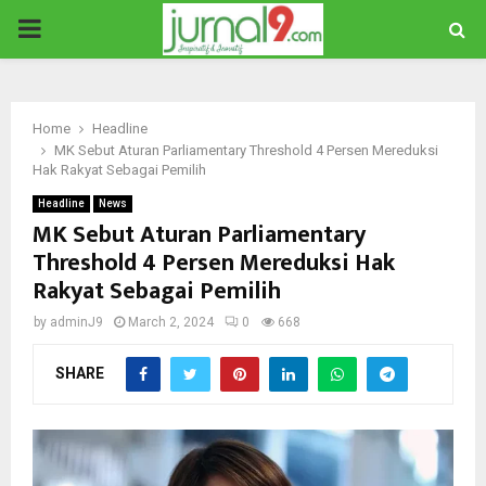
PRIMARY
MENU
Home
Headline
MK Sebut Aturan Parliamentary Threshold 4 Persen Mereduksi
Hak Rakyat Sebagai Pemilih
Headline
News
MK Sebut Aturan Parliamentary
Threshold 4 Persen Mereduksi Hak
Rakyat Sebagai Pemilih
by
adminJ9
March 2, 2024
0
668
SHARE