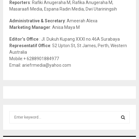
C
Reporters
: Rafiki Anugeraha M, Rafika Anugeraha M,
Masaraafi Media, Espana Radin Media, Dwi Utariningsih
H
Administrative & Secretary
: Ameerah Alexa
Marketing Manager
: Anisa Maya M
Editor’s Office
: Jl. Dukuh Kupang XXXI no.46A Surabaya
Representatif Office
: 52 Upton St, St James, Perth, Western
Australia
Mobile:+ 6288901884977
Email: ariefrmedia@yahoo.com
S
e
a
S
r