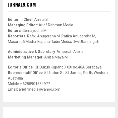
c
E
JURNAL9.COM
h
f
A
o
Editor in Chief
: Amrullah
r
R
Managing Editor
: Arief Rahman Media
:
Editors
: Gemayudha M
C
Reporters
: Rafiki Anugeraha M, Rafika Anugeraha M,
Masaraafi Media, Espana Radin Media, Dwi Utariningsih
H
Administrative & Secretary
: Ameerah Alexa
Marketing Manager
: Anisa Maya M
Editor’s Office
: Jl. Dukuh Kupang XXXI no.46A Surabaya
Representatif Office
: 52 Upton St, St James, Perth, Western
Australia
Mobile:+ 6288901884977
Email: ariefrmedia@yahoo.com