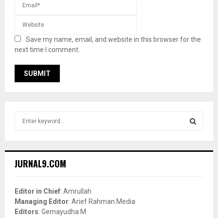
Save my name, email, and website in this browser for the
next time I comment.
S
e
a
S
r
c
E
JURNAL9.COM
h
f
A
o
Editor in Chief
: Amrullah
r
R
Managing Editor
: Arief Rahman Media
:
Editors
: Gemayudha M