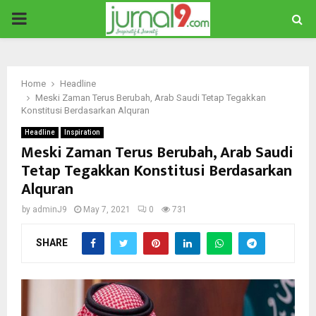
PRIMARY
MENU
Home
Headline
Meski Zaman Terus Berubah, Arab Saudi Tetap Tegakkan
Konstitusi Berdasarkan Alquran
Headline
Inspiration
Meski Zaman Terus Berubah, Arab Saudi
Tetap Tegakkan Konstitusi Berdasarkan
Alquran
by
adminJ9
May 7, 2021
0
731
SHARE