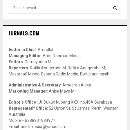
S
e
a
S
r
c
E
JURNAL9.COM
h
f
A
o
Editor in Chief
: Amrullah
r
R
Managing Editor
: Arief Rahman Media
:
Editors
: Gemayudha M
C
Reporters
: Rafiki Anugeraha M, Rafika Anugeraha M,
Masaraafi Media, Espana Radin Media, Dwi Utariningsih
H
Administrative & Secretary
: Ameerah Alexa
Marketing Manager
: Anisa Maya M
Editor’s Office
: Jl. Dukuh Kupang XXXI no.46A Surabaya
Representatif Office
: 52 Upton St, St James, Perth, Western
Australia
Mobile:+ 6288901884977
Email: ariefrmedia@yahoo.com