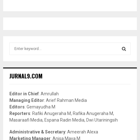
S
e
a
S
r
c
E
JURNAL9.COM
h
f
A
o
Editor in Chief
: Amrullah
r
R
Managing Editor
: Arief Rahman Media
:
Editors
: Gemayudha M
C
Reporters
: Rafiki Anugeraha M, Rafika Anugeraha M,
Masaraafi Media, Espana Radin Media, Dwi Utariningsih
H
Administrative & Secretary
: Ameerah Alexa
Marketing Manager
: Anisa Maya M