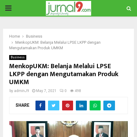
PRIMARY
MENU
Home
Business
MenkopUKM: Belanja Melalui LPSE LKPP dengan
Mengutamakan Produk UMKM
Business
MenkopUKM: Belanja Melalui LPSE
LKPP dengan Mengutamakan Produk
UMKM
by
adminJ9
May 7, 2021
0
498
SHARE