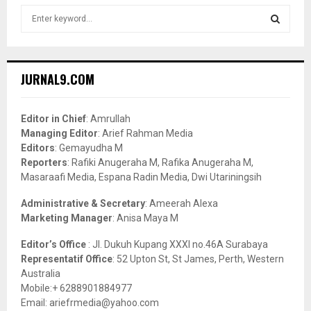
S
e
a
S
r
c
E
JURNAL9.COM
h
f
A
o
Editor in Chief
: Amrullah
r
R
Managing Editor
: Arief Rahman Media
:
Editors
: Gemayudha M
C
Reporters
: Rafiki Anugeraha M, Rafika Anugeraha M,
Masaraafi Media, Espana Radin Media, Dwi Utariningsih
H
Administrative & Secretary
: Ameerah Alexa
Marketing Manager
: Anisa Maya M
Editor’s Office
: Jl. Dukuh Kupang XXXI no.46A Surabaya
Representatif Office
: 52 Upton St, St James, Perth, Western
Australia
Mobile:+ 6288901884977
Email: ariefrmedia@yahoo.com