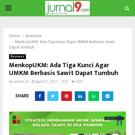
PRIMARY
MENU
Home
Business
MenkopUKM: Ada Tiga Kunci Agar UMKM Berbasis Sawit
Dapat Tumbuh
Business
MenkopUKM: Ada Tiga Kunci Agar
UMKM Berbasis Sawit Dapat Tumbuh
by
adminJ9
April 27, 2021
0
550
SHARE