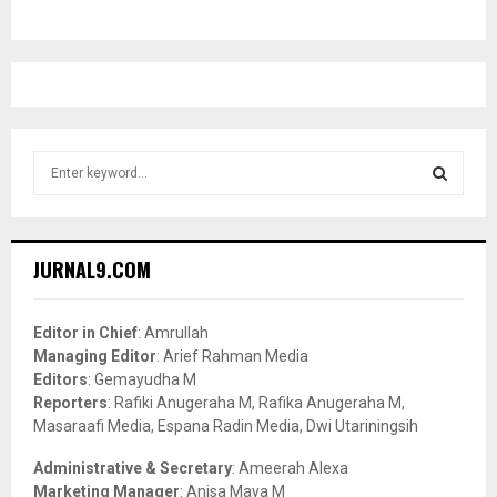
S
e
a
S
r
c
E
JURNAL9.COM
h
f
A
o
Editor in Chief
: Amrullah
r
R
Managing Editor
: Arief Rahman Media
:
Editors
: Gemayudha M
C
Reporters
: Rafiki Anugeraha M, Rafika Anugeraha M,
Masaraafi Media, Espana Radin Media, Dwi Utariningsih
H
Administrative & Secretary
: Ameerah Alexa
Marketing Manager
: Anisa Maya M