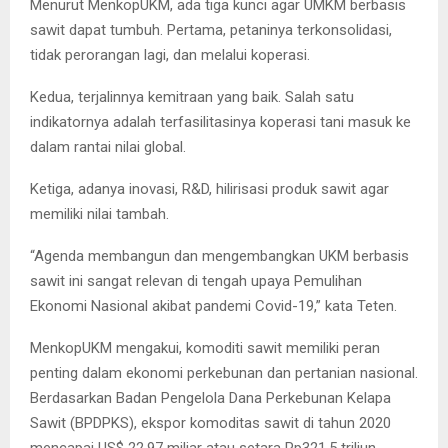
Menurut MenkopUKM, ada tiga kunci agar UMKM berbasis
sawit dapat tumbuh. Pertama, petaninya terkonsolidasi,
tidak perorangan lagi, dan melalui koperasi.
Kedua, terjalinnya kemitraan yang baik. Salah satu
indikatornya adalah terfasilitasinya koperasi tani masuk ke
dalam rantai nilai global.
Ketiga, adanya inovasi, R&D, hilirisasi produk sawit agar
memiliki nilai tambah.
“Agenda membangun dan mengembangkan UKM berbasis
sawit ini sangat relevan di tengah upaya Pemulihan
Ekonomi Nasional akibat pandemi Covid-19,” kata Teten.
MenkopUKM mengakui, komoditi sawit memiliki peran
penting dalam ekonomi perkebunan dan pertanian nasional.
Berdasarkan Badan Pengelola Dana Perkebunan Kelapa
Sawit (BPDPKS), ekspor komoditas sawit di tahun 2020
mencapai US$ 22,97 miliar atau setara Rp321,5 triliun.