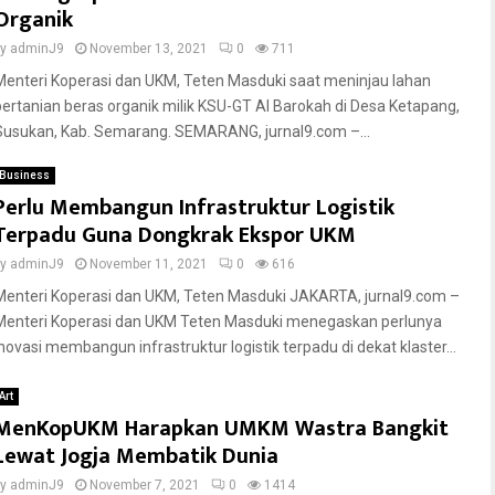
Organik
by
adminJ9
November 13, 2021
0
711
Menteri Koperasi dan UKM, Teten Masduki saat meninjau lahan
pertanian beras organik milik KSU-GT Al Barokah di Desa Ketapang,
Susukan, Kab. Semarang. SEMARANG, jurnal9.com –...
Business
Perlu Membangun Infrastruktur Logistik
Terpadu Guna Dongkrak Ekspor UKM
by
adminJ9
November 11, 2021
0
616
Menteri Koperasi dan UKM, Teten Masduki JAKARTA, jurnal9.com –
Menteri Koperasi dan UKM Teten Masduki menegaskan perlunya
inovasi membangun infrastruktur logistik terpadu di dekat klaster...
Art
MenKopUKM Harapkan UMKM Wastra Bangkit
Lewat Jogja Membatik Dunia
by
adminJ9
November 7, 2021
0
1414