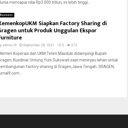
unia mencapai nilai Rp3.000 triliun, ini lebih tinggi...
Business
KemenkopUKM Siapkan Factory Sharing di
Sragen untuk Produk Unggulan Ekspor
Furniture
by
adminJ9
September 28, 2021
0
572
Menteri Koperasi dan UKM Teten Masduki didampingi Bupati
Sragen, Kusdinar Untung Yuni Sukowati saat meninjau lahan untuk
pembangunan factory sharing di Sragen,Jawa Tengah. SRAGEN,
urnal9.com...