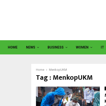
HOME
NEWS
BUSINESS
WOMEN
IT
Home
MenkopUKM
Tag : MenkopUKM