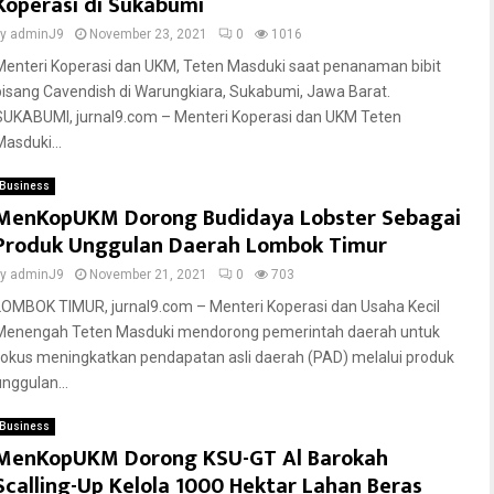
Koperasi di Sukabumi
by
adminJ9
November 23, 2021
0
1016
Menteri Koperasi dan UKM, Teten Masduki saat penanaman bibit
pisang Cavendish di Warungkiara, Sukabumi, Jawa Barat.
SUKABUMI, jurnal9.com – Menteri Koperasi dan UKM Teten
Masduki...
Business
MenKopUKM Dorong Budidaya Lobster Sebagai
Produk Unggulan Daerah Lombok Timur
by
adminJ9
November 21, 2021
0
703
LOMBOK TIMUR, jurnal9.com – Menteri Koperasi dan Usaha Kecil
Menengah Teten Masduki mendorong pemerintah daerah untuk
fokus meningkatkan pendapatan asli daerah (PAD) melalui produk
unggulan...
Business
MenKopUKM Dorong KSU-GT Al Barokah
Scalling-Up Kelola 1000 Hektar Lahan Beras