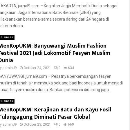
JAKARTA, jurnal9.com – Kegiatan Jogja Membatik Dunia sebagai
rangkaian Jogja International Batik Biennale (JIBB) yang
dilaksanakan bersama-sama secara daring dari 24 negara di
eluruh dunia...
Business
MenKopUKM: Banyuwangi Muslim Fashion
Festival 2021 Jadi Lokomotif Fesyen Muslim
Dunia
by
adminJ9
October 24, 2021
0
634
BANYUWANGI, jurnal9.com – Pesatnya perkembangan fesyen
muslim di tanah air membuka peluang bagi Indonesia untuk menjadi
pusat fesyen muslim dunia. Bahkan potensi ini didorong juga...
Business
MenKopUKM: Kerajinan Batu dan Kayu Fosil
Tulungagung Diminati Pasar Global
by
adminJ9
October 23, 2021
0
669