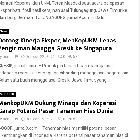
Menteri Koperasi dan UKM, Teten Masduki saat acara pelepasan
ekspor batu fosil hasil kerajinan asal Tulungagung, Jawa Timur ke
Hamburg Jerman. TULUNGAGUNG, jurnal9.com – Satu...
News
Dorong Kinerja Ekspor, MenKopUKM Lepas
Pengiriman Mangga Gresik ke Singapura
by
adminJ9
October 22, 2021
0
584
GRESIK, jurnal9.com – Produk pertanian buah mangga asal
Indonesia memiliki keunggulan dibanding mangga asal negara lain.
Salah satu buah mangga asal Gresik, Jawa Timur, yang...
Business
MenkopUKM Dukung Minaqu dan Koperasi
Garap Potensi Pasar Tanaman Hias Dunia
by
adminJ9
October 19, 2021
0
593
BOGOR, jurnal9.com – Tanaman hias memiliki potensi besar
dikembangkan di Indonesia. Karena potensi pasar tanaman hias di