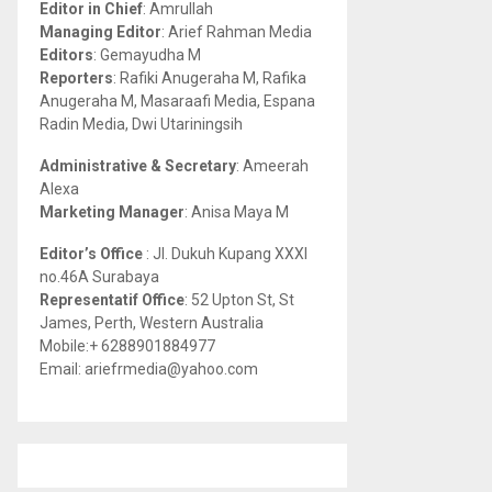
Editor in Chief
: Amrullah
r
R
Managing Editor
: Arief Rahman Media
:
Editors
: Gemayudha M
C
Reporters
: Rafiki Anugeraha M, Rafika
Anugeraha M, Masaraafi Media, Espana
H
Radin Media, Dwi Utariningsih
Administrative & Secretary
: Ameerah
Alexa
Marketing Manager
: Anisa Maya M
Editor’s Office
: Jl. Dukuh Kupang XXXI
no.46A Surabaya
Representatif Office
: 52 Upton St, St
James, Perth, Western Australia
Mobile:+ 6288901884977
Email: ariefrmedia@yahoo.com