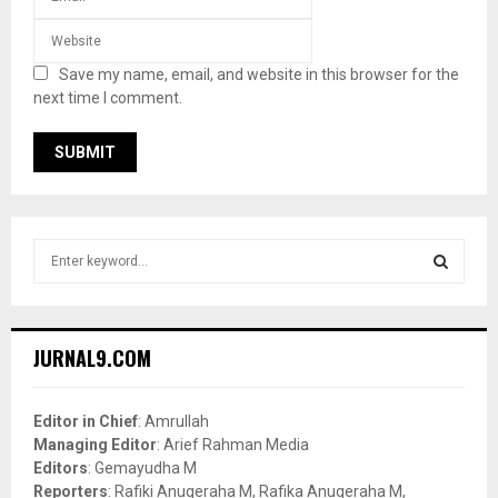
Save my name, email, and website in this browser for the
next time I comment.
S
e
a
S
r
c
E
JURNAL9.COM
h
f
A
o
Editor in Chief
: Amrullah
r
R
Managing Editor
: Arief Rahman Media
:
Editors
: Gemayudha M
C
Reporters
: Rafiki Anugeraha M, Rafika Anugeraha M,