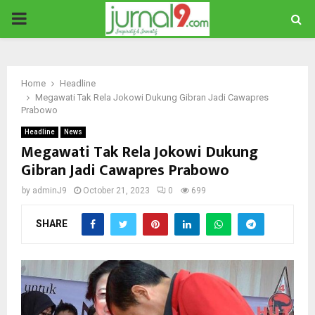
PRIMARY
MENU
Home
Headline
Megawati Tak Rela Jokowi Dukung Gibran Jadi Cawapres
Prabowo
Headline
News
Megawati Tak Rela Jokowi Dukung
Gibran Jadi Cawapres Prabowo
by
adminJ9
October 21, 2023
0
699
SHARE