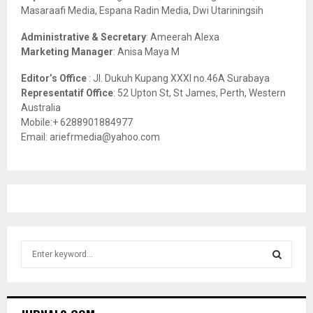
Masaraafi Media, Espana Radin Media, Dwi Utariningsih
H
Administrative & Secretary
: Ameerah Alexa
Marketing Manager
: Anisa Maya M
Editor’s Office
: Jl. Dukuh Kupang XXXI no.46A Surabaya
Representatif Office
: 52 Upton St, St James, Perth, Western
Australia
Mobile:+ 6288901884977
Email: ariefrmedia@yahoo.com
S
e
a
S
r
c
E