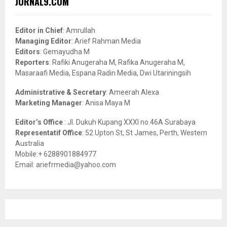
JURNAL9.COM
h
f
A
o
Editor in Chief
: Amrullah
r
R
Managing Editor
: Arief Rahman Media
:
Editors
: Gemayudha M
C
Reporters
: Rafiki Anugeraha M, Rafika Anugeraha M,
Masaraafi Media, Espana Radin Media, Dwi Utariningsih
H
Administrative & Secretary
: Ameerah Alexa
Marketing Manager
: Anisa Maya M
Editor’s Office
: Jl. Dukuh Kupang XXXI no.46A Surabaya
Representatif Office
: 52 Upton St, St James, Perth, Western
Australia
Mobile:+ 6288901884977
Email: ariefrmedia@yahoo.com