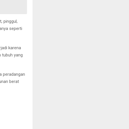
, pinggul,
anya seperti
rjadi karena
an tubuh yang
da peradangan
unan berat