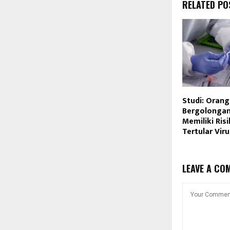
RELATED PO
Studi: Oran
Bergolongan
Memiliki Risi
Tertular Vir
LEAVE A CO