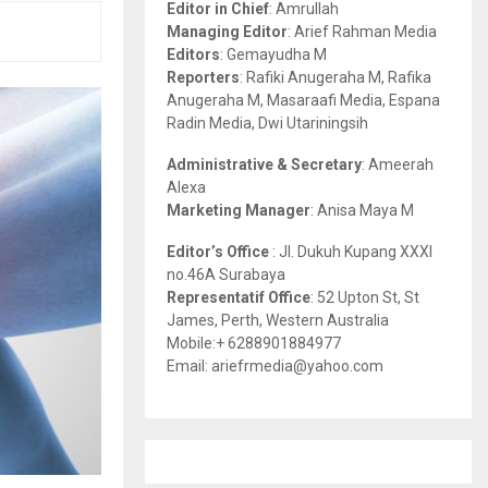
Editor in Chief
: Amrullah
r
R
Managing Editor
: Arief Rahman Media
:
Editors
: Gemayudha M
C
Reporters
: Rafiki Anugeraha M, Rafika
Anugeraha M, Masaraafi Media, Espana
H
Radin Media, Dwi Utariningsih
Administrative & Secretary
: Ameerah
Alexa
Marketing Manager
: Anisa Maya M
Editor’s Office
: Jl. Dukuh Kupang XXXI
no.46A Surabaya
Representatif Office
: 52 Upton St, St
James, Perth, Western Australia
Mobile:+ 6288901884977
Email: ariefrmedia@yahoo.com