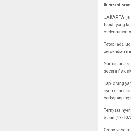
Ilustrasi ora
JAKARTA, ju
tubuh yang le
melenturkan o
Tetapi ada ju
persendian men
Namun ada se
secara fisik 
Tapi orang ya
nyeri sendi t
berkepanjanga
Ternyata nyeri
Senin (18/10/2
Orang yang me