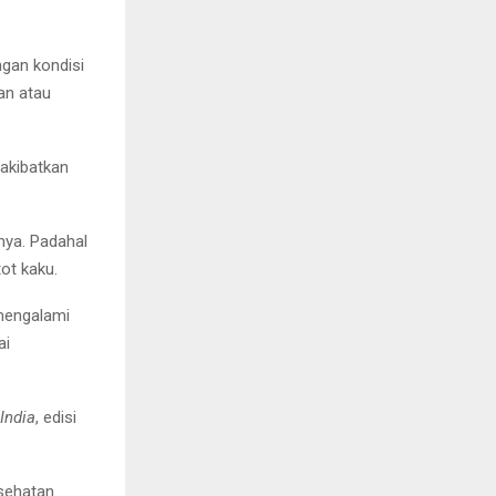
ngan kondisi
an atau
gakibatkan
ya. Padahal
ot kaku.
 mengalami
ai
India
, edisi
esehatan