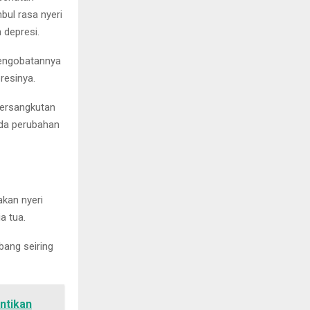
bul rasa nyeri
 depresi.
pengobatannya
resinya.
 bersangkutan
ada perubahan
akan nyeri
a tua.
bang seiring
ntikan