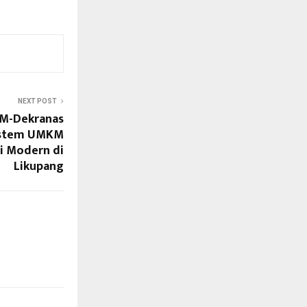
NEXT POST
M-Dekranas
istem UMKM
i Modern di
Likupang