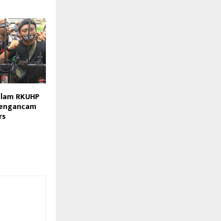
alam RKUHP
 Mengancam
rs