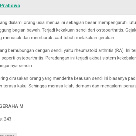
 Prabowo
yang dialami orang usia menua ini sebagian besar mempengaruhi lutut
ggung bagian bawah. Terjadi kekakuan sendi dari osteoarthritis. Gejal
ng menusuk dan memburuk saat tubuh melakukan gerakan.
ang berhubungan dengan sendi, yaitu rheumatoid arthritis (RA). Ini te
seperti osteoarthritis. Peradangan ini terjadi akibat sistem kekebal
ingannya sendiri.
ering dirasakan orang yang menderita keausan sendi ini biasanya pa
n terasa kaku. Sehingga merasa lelah, demam dan mengalami penur
UGERAHA M
s:
243