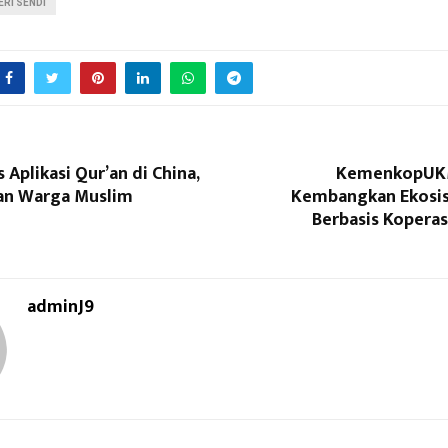
ERI SENDI
 Aplikasi Qur’an di China,
KemenkopUK
an Warga Muslim
Kembangkan Ekos
Berbasis Koperas
adminJ9