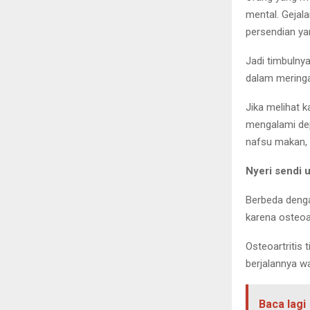
mental. Gejala
persendian yan
Jadi timbulny
dalam meringa
Jika melihat k
mengalami dep
nafsu makan, g
Nyeri sendi u
Berbeda denga
karena osteoar
Osteoartritis
berjalannya w
Baca lagi