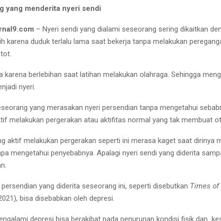
ng yang menderita nyeri sendi
rnal9.com
– Nyeri sendi yang dialami seseorang sering dikaitkan de
tih karena duduk terlalu lama saat bekerja tanpa melakukan peregang
tot.
ga karena berlebihan saat latihan melakukan olahraga. Sehingga men
jadi nyeri.
seorang yang merasakan nyeri persendian tanpa mengetahui sebabn
aktif melakukan pergerakan atau aktifitas normal yang tak membuat ot
ng aktif melakukan pergerakan seperti ini merasa kaget saat dirinya
anpa mengetahui penyebabnya. Apalagi nyeri sendi yang diderita samp
n.
 persendian yang diderita seseorang ini, seperti disebutkan
Times of 
021), bisa disebabkan oleh depresi.
ngalami depresi bisa berakibat pada penurunan kondisi fisik dan k