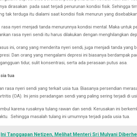
nya dirasakan pada saat terjadi penurunan kondisi fisik. Sehingga tim
g tak terduga itu dialami saat kondisi fisik menurun yang disebabkan
a rasa nyeri menjadi tanda menurunnya kondisi mental. Maka untuk 
nkan rasa nyeri sendi itu harus dilakukan dengan menghilangkan dep
asus ini, orang yang menderita nyeri sendi, juga menjadi tanda yang
resi. Dan orang yang mengalami depresi ini biasanya berdampak p
angguan tidur, sulit konsentrasi, serta ada perasaan putus asa.
sia tua
n rasa nyeri sendi yang terkait usia tua. Biasanya persendian meras
tritis (OA). Ini jenis peradangan sendi yang paling sering terjadi di usi
 timbul karena rusaknya tulang rawan dan sendi. Kerusakan ini berkem
aktu. Sehingga masalah tulang ini umumnya terjadi pada usia tua.
Ini Tanggapan Netizen, Melihat Menteri Sri Mulyani Diberhe