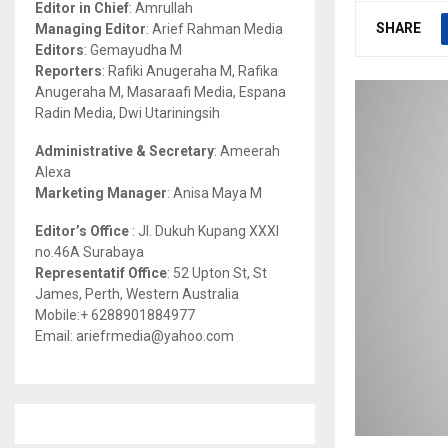
Editor in Chief
: Amrullah
r
R
SHARE
Managing Editor
: Arief Rahman Media
:
Editors
: Gemayudha M
C
Reporters
: Rafiki Anugeraha M, Rafika
Anugeraha M, Masaraafi Media, Espana
H
Radin Media, Dwi Utariningsih
Administrative & Secretary
: Ameerah
Alexa
Marketing Manager
: Anisa Maya M
Editor’s Office
: Jl. Dukuh Kupang XXXI
no.46A Surabaya
Representatif Office
: 52 Upton St, St
James, Perth, Western Australia
Mobile:+ 6288901884977
Email: ariefrmedia@yahoo.com