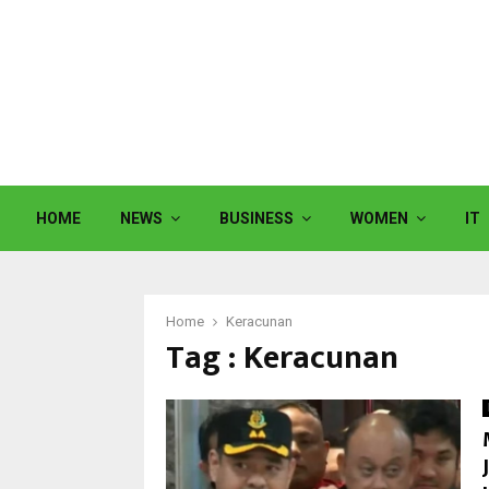
HOME
NEWS
BUSINESS
WOMEN
IT
Home
Keracunan
Tag : Keracunan