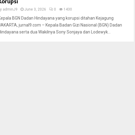
Korupsi
by
adminJ9
June 3, 2026
0
1430
Kepala BGN Dadan Hindayana yang korupsi ditahan Kejagung
JAKARTA, jurnal9.com – Kepala Badan Gizi Nasional (BGN) Dadan
Hindayana serta dua Wakilnya Sony Sonjaya dan Lodewyk...