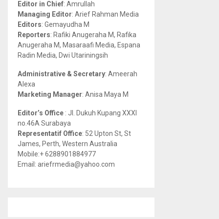
Editor in Chief
: Amrullah
r
R
Managing Editor
: Arief Rahman Media
:
Editors
: Gemayudha M
C
Reporters
: Rafiki Anugeraha M, Rafika
Anugeraha M, Masaraafi Media, Espana
H
Radin Media, Dwi Utariningsih
Administrative & Secretary
: Ameerah
Alexa
Marketing Manager
: Anisa Maya M
Editor’s Office
: Jl. Dukuh Kupang XXXI
no.46A Surabaya
Representatif Office
: 52 Upton St, St
James, Perth, Western Australia
Mobile:+ 6288901884977
Email: ariefrmedia@yahoo.com