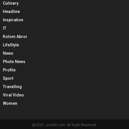
Culinary
Headline
Inspiration
IT
Kolom Abror
LifeStyle
News
Photo News
Profile
Sport
Travelling
Viral Video
Women
@2020 - jurnal9.com. All Right Reserved.