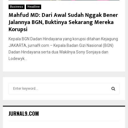
Business
Headline
Mahfud MD: Dari Awal Sudah Nggak Bener
Jalannya BGN, Buktinya Sekarang Mereka
Korupsi
Kepala BGN Dadan Hindayana yang korupsi ditahan Kejagung
JAKARTA, jurnal9.com – Kepala Badan Gizi Nasional (BGN)
Dadan Hindayana serta dua Wakilnya Sony Sonjaya dan
Lodewyk...
S
e
a
S
r
c
E
JURNAL9.COM
h
f
A
o