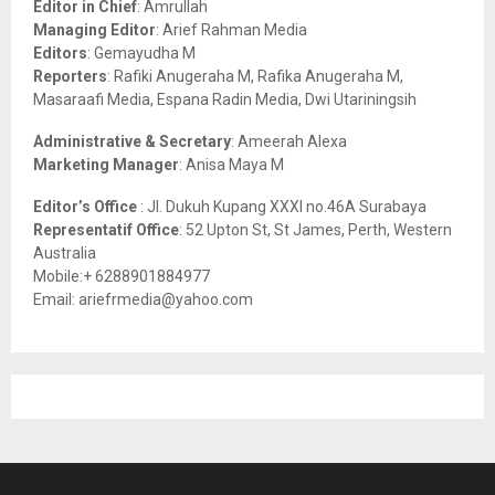
Editor in Chief
: Amrullah
r
R
Managing Editor
: Arief Rahman Media
:
Editors
: Gemayudha M
C
Reporters
: Rafiki Anugeraha M, Rafika Anugeraha M,
Masaraafi Media, Espana Radin Media, Dwi Utariningsih
H
Administrative & Secretary
: Ameerah Alexa
Marketing Manager
: Anisa Maya M
Editor’s Office
: Jl. Dukuh Kupang XXXI no.46A Surabaya
Representatif Office
: 52 Upton St, St James, Perth, Western
Australia
Mobile:+ 6288901884977
Email: ariefrmedia@yahoo.com