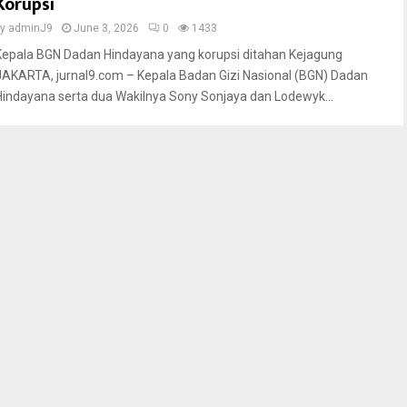
Korupsi
by
adminJ9
June 3, 2026
0
1433
Kepala BGN Dadan Hindayana yang korupsi ditahan Kejagung
JAKARTA, jurnal9.com – Kepala Badan Gizi Nasional (BGN) Dadan
Hindayana serta dua Wakilnya Sony Sonjaya dan Lodewyk...