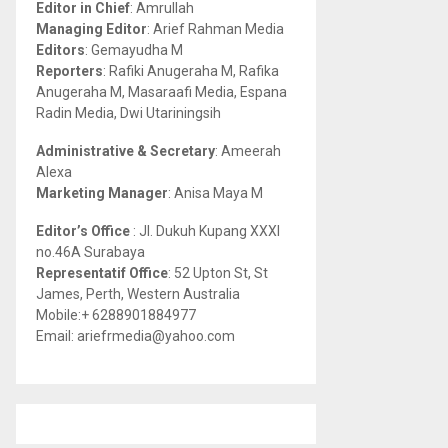
Editor in Chief
: Amrullah
r
R
Managing Editor
: Arief Rahman Media
:
Editors
: Gemayudha M
C
Reporters
: Rafiki Anugeraha M, Rafika
Anugeraha M, Masaraafi Media, Espana
H
Radin Media, Dwi Utariningsih
Administrative & Secretary
: Ameerah
Alexa
Marketing Manager
: Anisa Maya M
Editor’s Office
: Jl. Dukuh Kupang XXXI
no.46A Surabaya
Representatif Office
: 52 Upton St, St
James, Perth, Western Australia
Mobile:+ 6288901884977
Email: ariefrmedia@yahoo.com