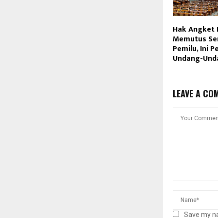
Hak Angket 
Memutus Sen
Pemilu, Ini P
Undang-Und
LEAVE A CO
Save my na