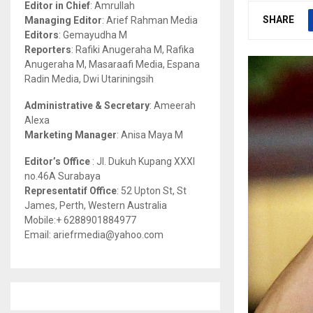
Editor in Chief
: Amrullah
r
R
SHARE
Managing Editor
: Arief Rahman Media
:
Editors
: Gemayudha M
C
Reporters
: Rafiki Anugeraha M, Rafika
Anugeraha M, Masaraafi Media, Espana
H
Radin Media, Dwi Utariningsih
Administrative & Secretary
: Ameerah
Alexa
Marketing Manager
: Anisa Maya M
Editor’s Office
: Jl. Dukuh Kupang XXXI
no.46A Surabaya
Representatif Office
: 52 Upton St, St
James, Perth, Western Australia
Mobile:+ 6288901884977
Email: ariefrmedia@yahoo.com