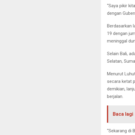
“Saya pikir ki
dengan Gubernu
Berdasarkan l
19 dengan jum
meninggal dun
Selain Bali, 
Selatan, Suma
Menurut Luhut
secara ketat 
demikian, lan
berjalan.
Baca lagi
“Sekarang di B