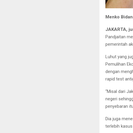
Menko Bidang
JAKARTA, ju
Pandjaitan me
pemerintah ak
Luhut yang ju
Pemulihan Eko
dengan mengh
rapid test anti
“Misal dari J
negeri sehingg
penyebaran itu
Dia juga mene
terlebih kasus