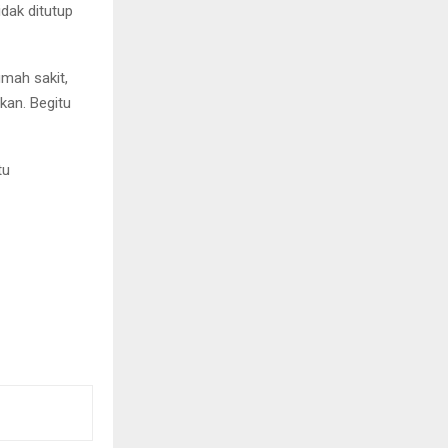
idak ditutup
mah sakit,
kan. Begitu
tu