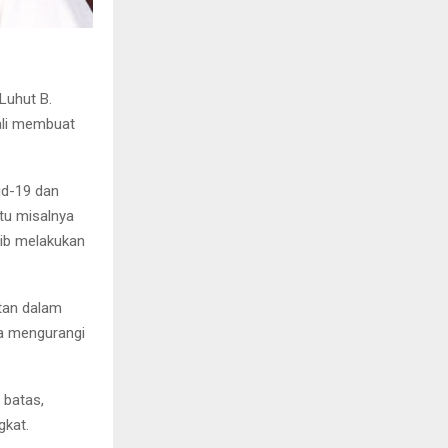
Luhut B.
ali membuat
id-19 dan
tu misalnya
ib melakukan
atan dalam
uga mengurangi
 batas,
gkat.