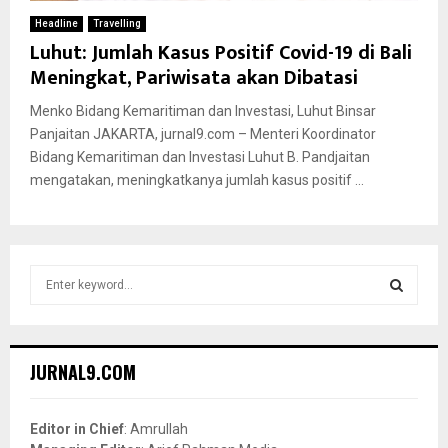
Headline
Travelling
Luhut: Jumlah Kasus Positif Covid-19 di Bali
Meningkat, Pariwisata akan Dibatasi
Menko Bidang Kemaritiman dan Investasi, Luhut Binsar
Panjaitan JAKARTA, jurnal9.com – Menteri Koordinator
Bidang Kemaritiman dan Investasi Luhut B. Pandjaitan
mengatakan, meningkatkanya jumlah kasus positif ...
S
e
a
S
r
c
E
JURNAL9.COM
h
f
A
o
Editor in Chief
: Amrullah
r
R