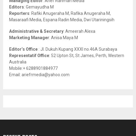
Managing Editor
: Arief Rahman Media
:
Editors
: Gemayudha M
C
Reporters
: Rafiki Anugeraha M, Rafika Anugeraha M,
Masaraafi Media, Espana Radin Media, Dwi Utariningsih
H
Administrative & Secretary
: Ameerah Alexa
Marketing Manager
: Anisa Maya M
Editor’s Office
: Jl. Dukuh Kupang XXXI no.46A Surabaya
Representatif Office
: 52 Upton St, St James, Perth, Western
Australia
Mobile:+ 6288901884977
Email: ariefrmedia@yahoo.com