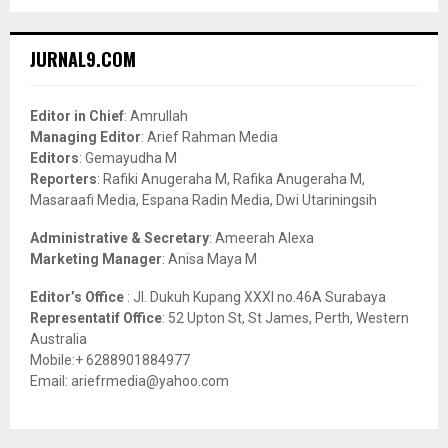
a
S
r
c
E
JURNAL9.COM
h
f
A
o
Editor in Chief
: Amrullah
r
R
Managing Editor
: Arief Rahman Media
:
Editors
: Gemayudha M
C
Reporters
: Rafiki Anugeraha M, Rafika Anugeraha M,
Masaraafi Media, Espana Radin Media, Dwi Utariningsih
H
Administrative & Secretary
: Ameerah Alexa
Marketing Manager
: Anisa Maya M
Editor’s Office
: Jl. Dukuh Kupang XXXI no.46A Surabaya
Representatif Office
: 52 Upton St, St James, Perth, Western
Australia
Mobile:+ 6288901884977
Email: ariefrmedia@yahoo.com