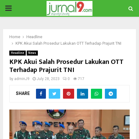
PRIMARY
MENU
Home
Headline
KPK Akui Salah Prosedur Lakukan OTT Terhadap Prajurit TNI
Headline
News
KPK Akui Salah Prosedur Lakukan OTT
Terhadap Prajurit TNI
by
adminJ9
July 28, 2023
0
717
SHARE