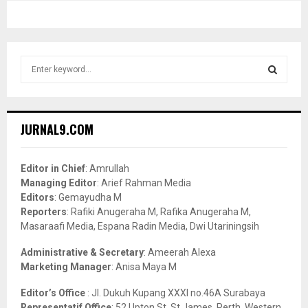
S
e
a
S
r
c
E
JURNAL9.COM
h
f
A
o
Editor in Chief
: Amrullah
r
R
Managing Editor
: Arief Rahman Media
:
Editors
: Gemayudha M
C
Reporters
: Rafiki Anugeraha M, Rafika Anugeraha M,
Masaraafi Media, Espana Radin Media, Dwi Utariningsih
H
Administrative & Secretary
: Ameerah Alexa
Marketing Manager
: Anisa Maya M
Editor’s Office
: Jl. Dukuh Kupang XXXI no.46A Surabaya
Representatif Office
: 52 Upton St, St James, Perth, Western