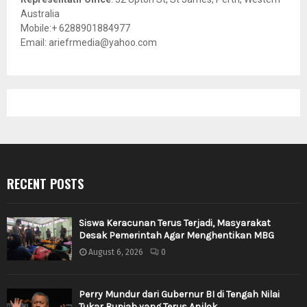
Australia
Mobile:+ 6288901884977
Email: ariefrmedia@yahoo.com
RECENT POSTS
Siswa Keracunan Terus Terjadi, Masyarakat
Desak Pemerintah Agar Menghentikan MBG
August 6, 2026
0
Perry Mundur dari Gubernur BI di Tengah Nilai
Tukar Rupiah yang Terus Anjlok