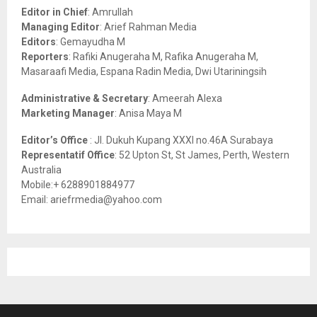
o
Editor in Chief
: Amrullah
r
R
Managing Editor
: Arief Rahman Media
:
Editors
: Gemayudha M
C
Reporters
: Rafiki Anugeraha M, Rafika Anugeraha M,
Masaraafi Media, Espana Radin Media, Dwi Utariningsih
H
Administrative & Secretary
: Ameerah Alexa
Marketing Manager
: Anisa Maya M
Editor’s Office
: Jl. Dukuh Kupang XXXI no.46A Surabaya
Representatif Office
: 52 Upton St, St James, Perth, Western
Australia
Mobile:+ 6288901884977
Email: ariefrmedia@yahoo.com