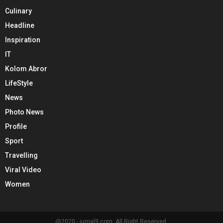
Culinary
Headline
Inspiration
IT
Kolom Abror
LifeStyle
News
Photo News
Profile
Sport
Travelling
Viral Video
Women
@2020 - jurnal9.com. All Right Reserved.