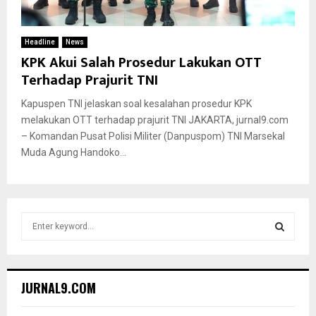
Headline
News
KPK Akui Salah Prosedur Lakukan OTT
Terhadap Prajurit TNI
Kapuspen TNI jelaskan soal kesalahan prosedur KPK
melakukan OTT terhadap prajurit TNI JAKARTA, jurnal9.com
– Komandan Pusat Polisi Militer (Danpuspom) TNI Marsekal
Muda Agung Handoko...
S
e
a
S
r
c
E
JURNAL9.COM
h
f
A