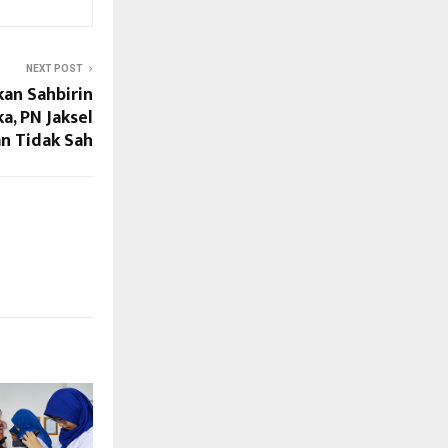
NEXT POST
an Sahbirin
a, PN Jaksel
n Tidak Sah