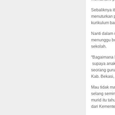
Sebaliknya i
menuturkan p
kurikulum ba
Nanti dalam 
menunggu buk
sekolah.
“Bagaimana k
supaya anak-
seorang guru
Kab. Bekasi,
Mau tidak mau
selang semin
murid itu ta
dari Kemente