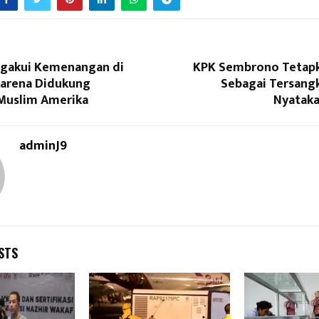
gakui Kemenangan di
KPK Sembrono Tetapk
 karena Didukung
Sebagai Tersangk
Muslim Amerika
Nyataka
adminJ9
STS