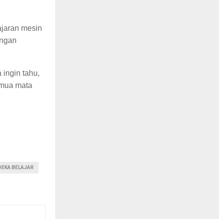
ajaran mesin
engan
 ingin tahu,
emua mata
DEKA BELAJAR