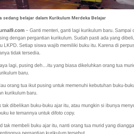
swa sedang belajar dalam Kurikulum Merdeka Belajar
urnal9.com
–
Ganti menteri, ganti lagi kurikulum baru. Sampai 
using dengan pergantian kurikulum. Sudah pasti ada yang dibeli,
u LKPD. Setiap siswa wajib memiliki buku itu. Karena di perpu
nya tidak tersedia.
biaya lagi, pusing deh…itu yang biasa dikeluhkan orang tua muri
rikulum baru.
lau orang tua ikut pusing untuk memenuhi kebutuhan buku-buk
n kurikulum baru.
k tak dibelikan buku-buku ajar itu, atau mungkin si ibunya men
buku ke temannya untuk difoto copy.
id tak membeli buku ajar itu, nanti orang tua murid yang diang
tingnya pergantian kurikulum.tersebut.