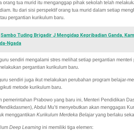
a orang tua murid itu menganggap pihak sekolah telah melakuk
diam. Itu dari sisi perspektif orang tua murid dalam setiap men
atau pergantian kurikulum baru.
Sambo Tuding Brigadir J Mengidap Kepribadian Ganda, Kam
ada-Ngada
guru sendiri mengalami stres melihat setiap pergantian menteri
melakukan pergantian kurikulum baru.
uru sendiri juga ikut melakukan perubahan program belajar-me
ikuti metode kurikulum baru.
m pemerintahan Prabowo yang baru ini, Menteri Pendidikan Da
endikdasmen), Abdul Mu’ti menyebutkan akan menggagas Ku
uk menggantikan
Kurikulum Merdeka Belajar
yang berlaku seka
ulum
Deep Learning
ini memiliki tiga elemen: