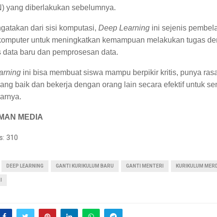
) yang diberlakukan sebelumnya.
gatakan dari sisi komputasi,
Deep Learning
ini sejenis pembel
 komputer untuk meningkatkan kemampuan melakukan tugas d
 data baru dan pemprosesan data.
arning
ini bisa membuat siswa mampu berpikir kritis, punya rasa
ang baik dan bekerja dengan orang lain secara efektif untuk s
jarnya.
MAN MEDIA
s:
310
DEEP LEARNING
GANTI KURIKULUM BARU
GANTI MENTERI
KURIKULUM MER
I