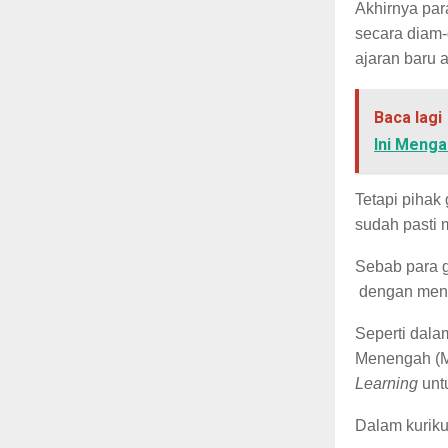
Akhirnya par
secara diam-
ajaran baru 
Baca lagi
Ini Meng
Tetapi pihak 
sudah pasti 
Sebab para g
dengan meng
Seperti dala
Menengah (M
Learning
unt
Dalam kurik