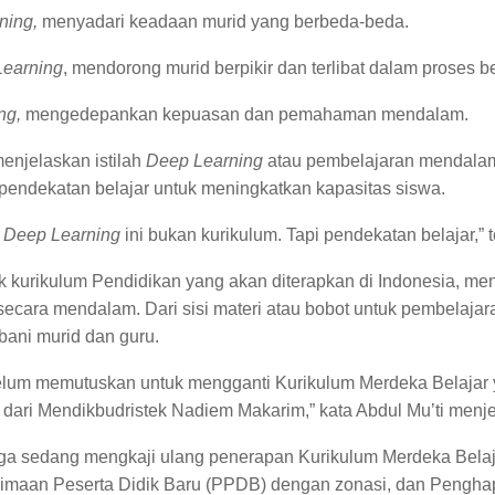
rning,
menyadari keadaan murid yang berbeda-beda.
Learning
, mendorong murid berpikir dan terlibat dalam proses be
ing,
mengedepankan kepuasan dan pemahaman mendalam.
menjelaskan istilah
Deep Learning
atau pembelajaran mendalam
pendekatan belajar untuk meningkatkan kapasitas siswa.
a
Deep Learning
ini bukan kurikulum. Tapi pendekatan belajar,” 
 kurikulum Pendidikan yang akan diterapkan di Indonesia, menu
 secara mendalam. Dari sisi materi atau bobot untuk pembelajar
ani murid dan guru.
belum memutuskan untuk mengganti Kurikulum Merdeka Belajar
 dari Mendikbudristek Nadiem Makarim,” kata Abdul Mu’ti menje
uga sedang mengkaji ulang penerapan Kurikulum Merdeka Bela
rimaan Peserta Didik Baru (PPDB) dengan zonasi, dan Pengha