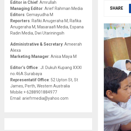
Editor in Chief
: Amrullah
r
R
SHARE
Managing Editor
: Arief Rahman Media
:
Editors
: Gemayudha M
C
Reporters
: Rafiki Anugeraha M, Rafika
Anugeraha M, Masaraafi Media, Espana
H
Radin Media, Dwi Utariningsih
Administrative & Secretary
: Ameerah
Alexa
Marketing Manager
: Anisa Maya M
Editor’s Office
: Jl. Dukuh Kupang XXXI
no.46A Surabaya
Representatif Office
: 52 Upton St, St
James, Perth, Western Australia
Mobile:+ 6288901884977
Email: ariefrmedia@yahoo.com