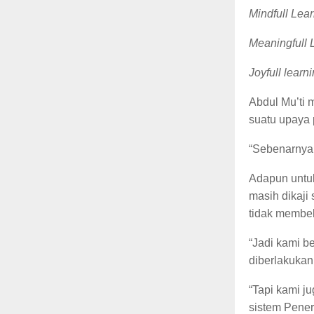
Mindfull Lea
Meaningfull 
Joyfull learn
Abdul Mu’ti 
suatu upaya 
“Sebenarny
Adapun untuk
masih dikaji
tidak membeb
“Jadi kami 
diberlakukan
“Tapi kami j
sistem Pene