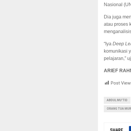
Nasional (UN
Dia juga men
atau proses
menganalisis
“Iya
Deep Le
komunikasi y
pelajaran,” u
ARIEF RAH
Post View
ABDUL MU'TID
ORANG TUA MUR
SHARE