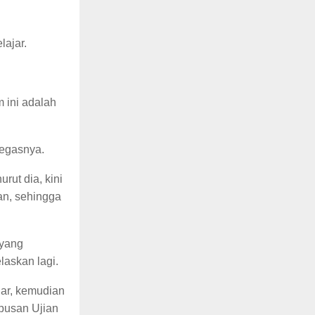
lajar.
 ini adalah
tegasnya.
rut dia, kini
an, sehingga
 yang
laskan lagi.
jar, kemudian
pusan Ujian