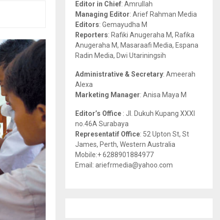
Editor in Chief
: Amrullah
r
R
Managing Editor
: Arief Rahman Media
:
Editors
: Gemayudha M
C
Reporters
: Rafiki Anugeraha M, Rafika
Anugeraha M, Masaraafi Media, Espana
H
Radin Media, Dwi Utariningsih
Administrative & Secretary
: Ameerah
Alexa
Marketing Manager
: Anisa Maya M
Editor’s Office
: Jl. Dukuh Kupang XXXI
no.46A Surabaya
Representatif Office
: 52 Upton St, St
James, Perth, Western Australia
Mobile:+ 6288901884977
Email: ariefrmedia@yahoo.com