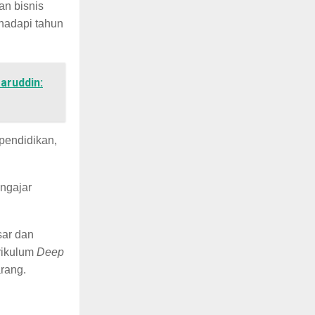
an bisnis
ghadapi tahun
aruddin:
 pendidikan,
ngajar
sar dan
rikulum
Deep
rang.