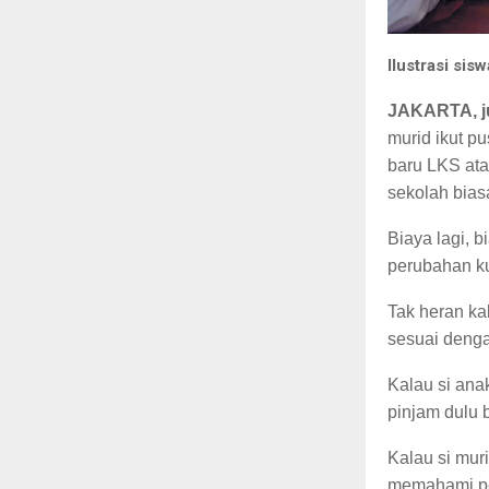
Ilustrasi si
JAKARTA, j
murid ikut p
baru LKS ata
sekolah biasa
Biaya lagi, 
perubahan ku
Tak heran ka
sesuai denga
Kalau si ana
pinjam dulu 
Kalau si mur
memahami pen