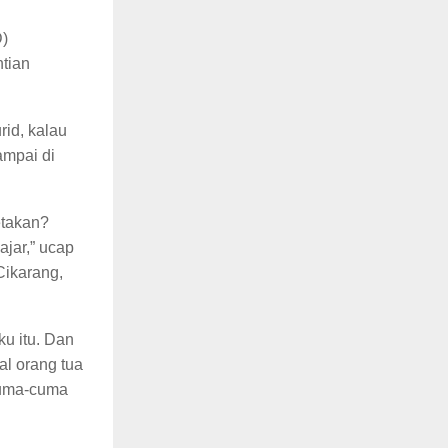
D)
tian
rid, kalau
ampai di
etakan?
ajar,” ucap
Cikarang,
ku itu. Dan
al orang tua
 cuma-cuma