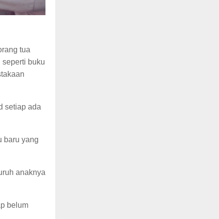
orang tua
 seperti buku
stakaan
d setiap ada
u baru yang
yuruh anaknya
gap belum