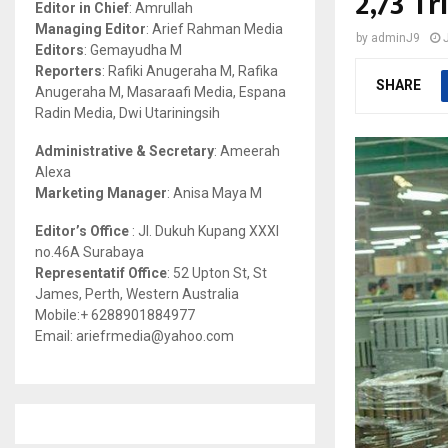
2,73 Tr
Editor in Chief
: Amrullah
r
R
Managing Editor
: Arief Rahman Media
by
adminJ9
:
Editors
: Gemayudha M
C
Reporters
: Rafiki Anugeraha M, Rafika
SHARE
Anugeraha M, Masaraafi Media, Espana
H
Radin Media, Dwi Utariningsih
Administrative & Secretary
: Ameerah
Alexa
Marketing Manager
: Anisa Maya M
Editor’s Office
: Jl. Dukuh Kupang XXXI
no.46A Surabaya
Representatif Office
: 52 Upton St, St
James, Perth, Western Australia
Mobile:+ 6288901884977
Email: ariefrmedia@yahoo.com