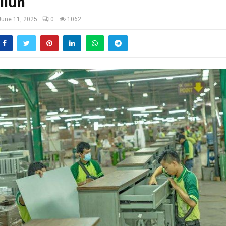
iliun
June 11, 2025
0
1062