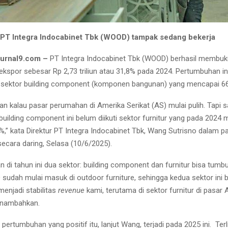
 PT Integra Indocabinet Tbk (WOOD) tampak sedang bekerja
 jurnal9.com –
PT Integra Indocabinet Tbk (WOOD) berhasil membuku
kspor sebesar Rp 2,73 triliun atau 31,8% pada 2024. Pertumbuhan ini
di sektor building component (komponen bangunan) yang mencapai 6
an kalau pasar perumahan di Amerika Serikat (AS) mulai pulih. Tapi 
uilding component ini belum diikuti sektor furnitur yang pada 2024
%,” kata Direktur PT Integra Indocabinet Tbk, Wang Sutrisno dalam p
ecara daring, Selasa (10/6/2025).
n di tahun ini dua sektor: building component dan furnitur bisa tum
sudah mulai masuk di outdoor furniture, sehingga kedua sektor ini b
menjadi stabilitas
revenue
kami, terutama di sektor furnitur di pasar
menambahkan.
a pertumbuhan yang positif itu, lanjut Wang, terjadi pada 2025 ini. Ter