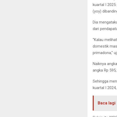
kuartal I 202
(yoy) dibandi
Dia mengatakan
dari pendapata
“Kalau meliha
domestik masi
primadona,” u
Naiknya angk
angka Rp 595,1
Sehingga meng
kuartal I 2024
Baca lagi