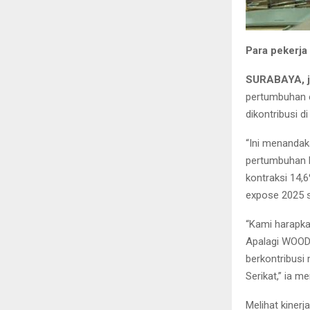
Para pekerja
SURABAYA
,
pertumbuhan e
dikontribusi 
“Ini menandak
pertumbuhan b
kontraksi 14,6
expose 2025 s
“Kami harapka
Apalagi WOOD 
berkontribusi 
Serikat,” ia 
Melihat kinerj