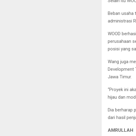
Selain itu WO
Beban usaha t
administrasi R
WOOD berhasil
perusahaan se
posisi yang sa
Wang juga men
Development T
Jawa Timur.
“Proyek ini 
hijau dan mod
Dia berharap
dari hasil pen
AMRULLAH 