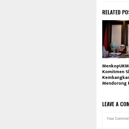
RELATED PO
MenkopUKM 
Komitmen S
Kembangka
Mendorong P
LEAVE A CO