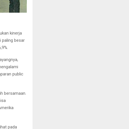
kan kinerja
 paling besar
6,9%.
sayangnya,
 mengalami
aparan public
buh bersamaan.
isa
 Amerika
lihat pada