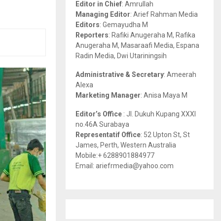
Editor in Chief
: Amrullah
r
R
Managing Editor
: Arief Rahman Media
:
Editors
: Gemayudha M
C
Reporters
: Rafiki Anugeraha M, Rafika
Anugeraha M, Masaraafi Media, Espana
H
Radin Media, Dwi Utariningsih
Administrative & Secretary
: Ameerah
Alexa
Marketing Manager
: Anisa Maya M
Editor’s Office
: Jl. Dukuh Kupang XXXI
no.46A Surabaya
Representatif Office
: 52 Upton St, St
James, Perth, Western Australia
Mobile:+ 6288901884977
Email: ariefrmedia@yahoo.com