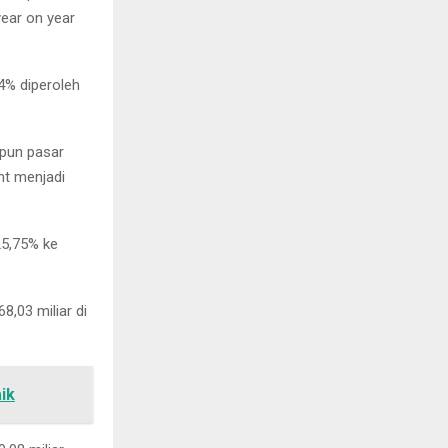
year on year
,4% diperoleh
apun pasar
nt menjadi
25,75% ke
,03 miliar di
ik