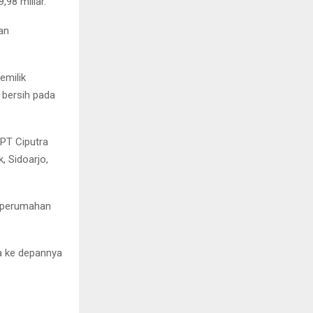
98 miliar.
an
emilik
 bersih pada
PT Ciputra
, Sidoarjo,
p perumahan
a ke depannya