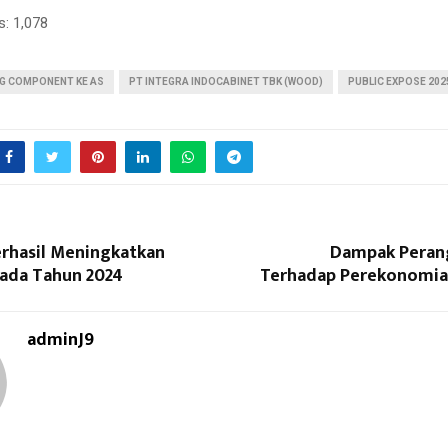
s:
1,078
NG COMPONENT KE AS
PT INTEGRA INDOCABINET TBK (WOOD)
PUBLIC EXPOSE 202
rhasil Meningkatkan
Dampak Perang
pada Tahun 2024
Terhadap Perekonomia
adminJ9