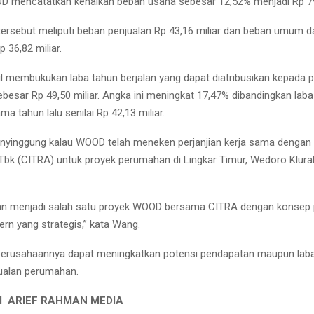
OD mencatatkan kenaikan beban usaha sebesar 12,52% menjadi Rp 79,
ersebut meliputi beban penjualan Rp 43,16 miliar dan beban umum d
p 36,82 miliar.
 membukukan laba tahun berjalan yang dapat diatribusikan kepada p
besar Rp 49,50 miliar. Angka ini meningkat 17,47% dibandingkan laba
ma tahun lalu senilai Rp 42,13 miliar.
yinggung kalau WOOD telah meneken perjanjian kerja sama dengan 
bk (CITRA) untuk proyek perumahan di Lingkar Timur, Wedoro Klurak
akan menjadi salah satu proyek WOOD bersama CITRA dengan konse
ern yang strategis,” kata Wang.
 perusahaannya dapat meningkatkan potensi pendapatan maupun lab
jualan perumahan.
I ARIEF RAHMAN MEDIA