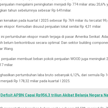
5 penjualan mengalami peningkatan menjadi Rp 774 miliar atau 20,6% 
ngkan tahun sebelumnya sebesar Rp 641miliar.
 kenaikan pada kuartal I 2025 sebesar Rp 769 miliar itu tercatat 99
n ekspor. Kemudian disusul penjualan lokal senilai Rp 4,31 miliar.
t ini pertumbuhan ekspor masih terjaga di pasar Amerika Serikat. Ad
h belum berkontribusi secara optimal. Dan sektor building compone
jar Wang.
a penjualan membuat beban pokok penjualan WOOD juga meningkat 
7 miliar.
hasilkan pertumbuhan laba bruto sebanyak 6,12%, dari semula Rp 168
, menjadi Rp 178,32 miliar pada kuartal I 2025.
Defisit APBN Capai Rp956,3 triliun Akibat Belanja Negara Na