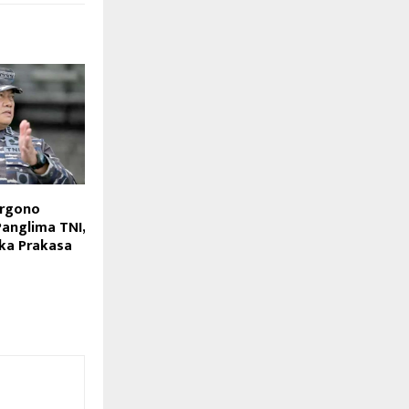
argono
Panglima TNI,
ka Prakasa