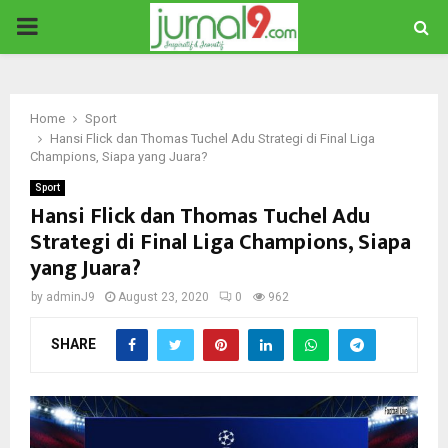
PRIMARY
MENU
Home
Sport
Hansi Flick dan Thomas Tuchel Adu Strategi di Final Liga
Champions, Siapa yang Juara?
Sport
Hansi Flick dan Thomas Tuchel Adu
Strategi di Final Liga Champions, Siapa
yang Juara?
by
adminJ9
August 23, 2020
0
962
SHARE