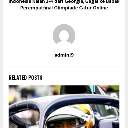
Indonesia Kalah 2-4 dari Georgia, Gagal ke Babak
Perempatfinal Olimpiade Catur Online
adminJ9
RELATED POSTS