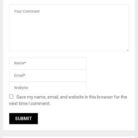
Save my name, email, and website in this browser for the
next time I comment.