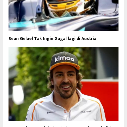
Sean Gelael Tak Ingin Gagal lagi di Austria