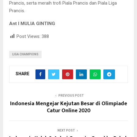
Prancis, serta meraih trofi Piala Prancis dan Piala Liga
Prancis.
Ant l MULIA GINTING
Post Views:
388
LIGA CHAMPIONS
SHARE
PREVIOUS POST
Indonesia Mengejar Kejutan Besar di Olimpiade
Catur Online 2020
NEXT POST