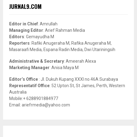
c
E
JURNAL9.COM
h
f
A
o
Editor in Chief
: Amrullah
r
R
Managing Editor
: Arief Rahman Media
:
Editors
: Gemayudha M
C
Reporters
: Rafiki Anugeraha M, Rafika Anugeraha M,
Masaraafi Media, Espana Radin Media, Dwi Utariningsih
H
Administrative & Secretary
: Ameerah Alexa
Marketing Manager
: Anisa Maya M
Editor’s Office
: Jl. Dukuh Kupang XXXI no.46A Surabaya
Representatif Office
: 52 Upton St, St James, Perth, Western
Australia
Mobile:+ 6288901884977
Email: ariefrmedia@yahoo.com