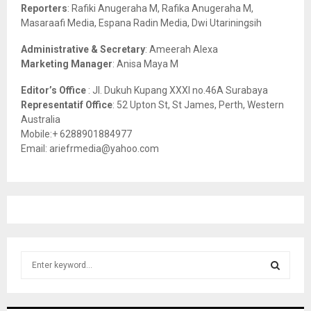
C
Reporters
: Rafiki Anugeraha M, Rafika Anugeraha M,
Masaraafi Media, Espana Radin Media, Dwi Utariningsih
H
Administrative & Secretary
: Ameerah Alexa
Marketing Manager
: Anisa Maya M
Editor’s Office
: Jl. Dukuh Kupang XXXI no.46A Surabaya
Representatif Office
: 52 Upton St, St James, Perth, Western
Australia
Mobile:+ 6288901884977
Email: ariefrmedia@yahoo.com
S
e
a
S
r