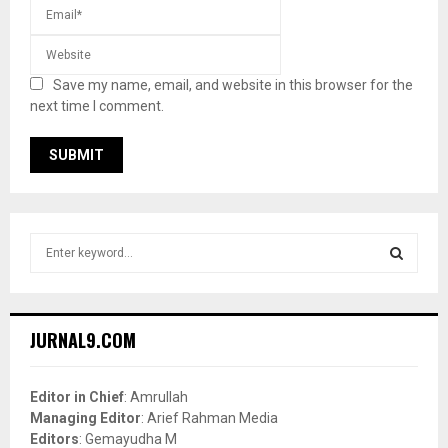
Save my name, email, and website in this browser for the
next time I comment.
S
e
a
S
r
c
E
JURNAL9.COM
h
f
A
o
Editor in Chief
: Amrullah
r
R
Managing Editor
: Arief Rahman Media
:
Editors
: Gemayudha M