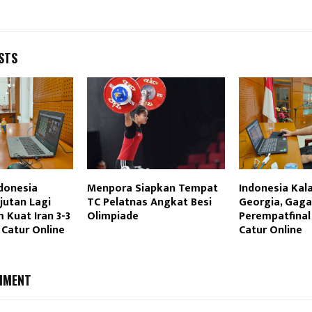
STS
donesia
Menpora Siapkan Tempat
Indonesia Kala
utan Lagi
TC Pelatnas Angkat Besi
Georgia, Gaga
 Kuat Iran 3-3
Olimpiade
Perempatfinal
 Catur Online
Catur Online
MMENT