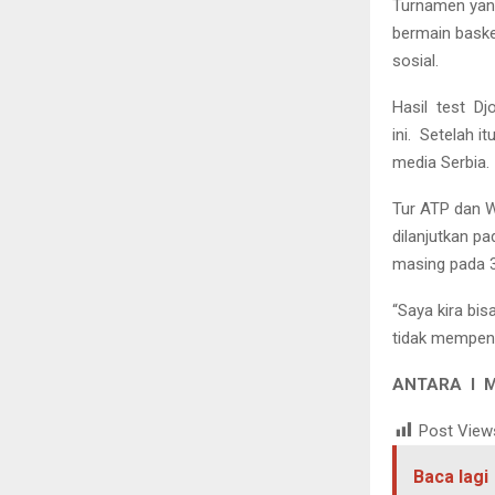
Turnamen yang
bermain baske
sosial.
Hasil test Dj
ini. Setelah i
media Serbia.
Tur ATP dan W
dilanjutkan p
masing pada 
“Saya kira bi
tidak mempen
ANTARA I M
Post View
Baca lagi