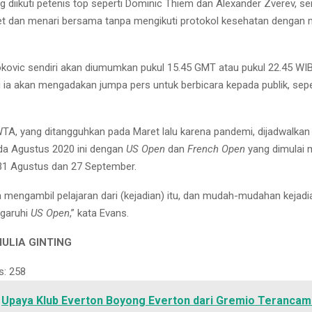
 diikuti petenis top seperti Dominic Thiem dan Alexander Zverev, sem
t dan menari bersama tanpa mengikuti protokol kesehatan dengan 
okovic sendiri akan diumumkan pukul 15.45 GMT atau pukul 22.45 WI
tu ia akan mengadakan jumpa pers untuk berbicara kepada publik, seper
TA, yang ditangguhkan pada Maret lalu karena pandemi, dijadwalkan
ada Agustus 2020 ini dengan
US Open
dan
French Open
yang dimulai 
31 Agustus dan 27 September.
sa mengambil pelajaran dari (kejadian) itu, dan mudah-mudahan kejadi
garuhi
US Open
,” kata Evans.
ULIA GINTING
s:
258
Upaya Klub Everton Boyong Everton dari Gremio Terancam 