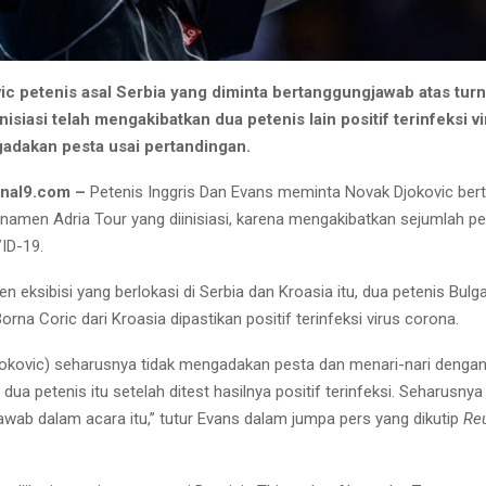
ic petenis asal Serbia yang diminta bertanggungjawab atas tur
nisiasi telah mengakibatkan dua petenis lain positif terinfeksi v
adakan pesta usai pertandingan.
rnal9.com –
Petenis Inggris Dan Evans meminta Novak Djokovic ber
rnamen Adria Tour yang diinisiasi, karena mengakibatkan sejumlah pe
VID-19.
 eksibisi yang berlokasi di Serbia dan Kroasia itu, dua petenis Bulga
orna Coric dari Kroasia dipastikan positif terinfeksi virus corona.
jokovic) seharusnya tidak mengadakan pesta dan menari-nari denga
a dua petenis itu setelah ditest hasilnya positif terinfeksi. Seharusnya
awab dalam acara itu,” tutur Evans dalam jumpa pers yang dikutip
Re