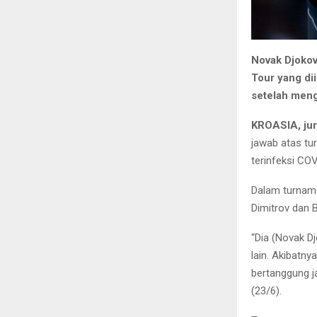
Novak Djokov
Tour yang dii
setelah meng
KROASIA, ju
jawab atas tu
terinfeksi CO
Dalam turnamen
Dimitrov dan B
“Dia (Novak D
lain. Akibatny
bertanggung j
(23/6).