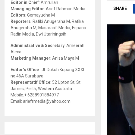
Editor in Chief
: Amrullah
r
R
SHARE
Managing Editor
: Arief Rahman Media
:
Editors
: Gemayudha M
C
Reporters
: Rafiki Anugeraha M, Rafika
Anugeraha M, Masaraafi Media, Espana
H
Radin Media, Dwi Utariningsih
Administrative & Secretary
: Ameerah
Alexa
Marketing Manager
: Anisa Maya M
Editor’s Office
: Jl. Dukuh Kupang XXXI
no.46A Surabaya
Representatif Office
: 52 Upton St, St
James, Perth, Western Australia
Mobile:+ 6288901884977
Email: ariefrmedia@yahoo.com