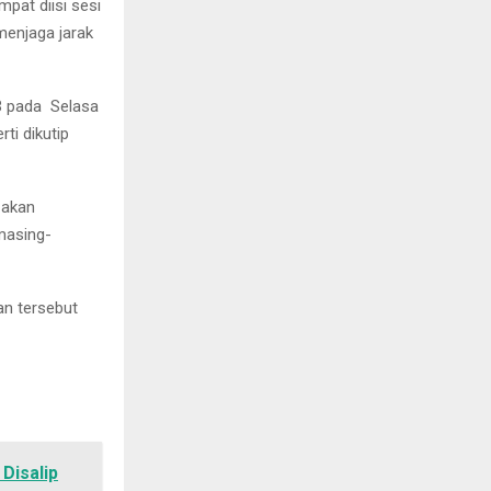
pat diisi sesi
menjaga jarak
B pada Selasa
ti dikutip
 akan
masing-
an tersebut
Disalip