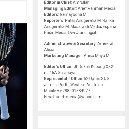
Editor in Chief
: Amrullah
r
R
Managing Editor
: Arief Rahman Media
:
Editors
: Gemayudha M
C
Reporters
: Rafiki Anugeraha M, Rafika
Anugeraha M, Masaraafi Media, Espana
H
Radin Media, Dwi Utariningsih
Administrative & Secretary
: Ameerah
Alexa
Marketing Manager
: Anisa Maya M
Editor’s Office
: Jl. Dukuh Kupang XXXI
no.46A Surabaya
Representatif Office
: 52 Upton St, St
James, Perth, Western Australia
Mobile:+ 6288901884977
Email: ariefrmedia@yahoo.com