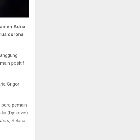
namen Adria
irus corona
tanggung
main positif
ria Grigor
n para pemain
 dia (Djokovic)
uters
, Selasa