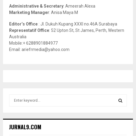
Administrative & Secretary
: Ameerah Alexa
Marketing Manager
: Anisa Maya M
Editor’s Office
: Jl. Dukuh Kupang XXXI no.46A Surabaya
Representatif Office
: 52 Upton St, St James, Perth, Western
Australia
Mobile:+ 6288901884977
Email: ariefrmedia@yahoo.com
S
e
a
S
r
c
E
JURNAL9.COM
h
f