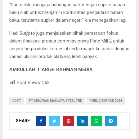
“Dan selalu menjaga hubungan baik dengan suplier bahan
baku slab untuk menjamin kontuinitas pengadaan bahan
baku, terutama suplier dalam negeri,” dia menegaskan lagi.
Hadi Sutjipto juga menjelaskan pihak perseroan fokus
dalam finalisasi proses commissioning Plate Mill 2 untuk
segera berproduksi komesial serta masuk ke pasar dengan
variasi ukuran produk platyang lebih banyak.
AMRULLAH I ARIEF RAHMAN MEDIA
Post Views:
263
GDST
PT GUNAWAN DIANJAYA STEEL TBK
PUBLIC EXPOSE 2024
SHARE