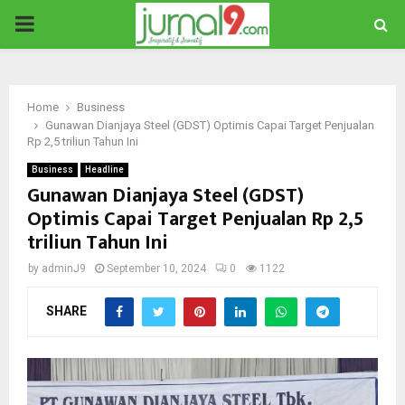
PRIMARY
MENU
Home
Business
Gunawan Dianjaya Steel (GDST) Optimis Capai Target Penjualan
Rp 2,5 triliun Tahun Ini
Business
Headline
Gunawan Dianjaya Steel (GDST)
Optimis Capai Target Penjualan Rp 2,5
triliun Tahun Ini
by
adminJ9
September 10, 2024
0
1122
SHARE