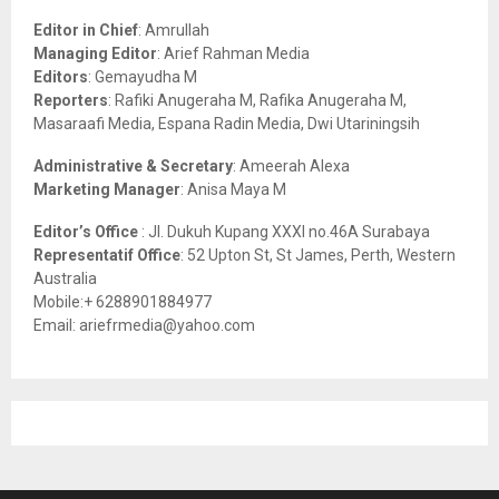
A
o
Editor in Chief
: Amrullah
r
R
Managing Editor
: Arief Rahman Media
:
Editors
: Gemayudha M
C
Reporters
: Rafiki Anugeraha M, Rafika Anugeraha M,
Masaraafi Media, Espana Radin Media, Dwi Utariningsih
H
Administrative & Secretary
: Ameerah Alexa
Marketing Manager
: Anisa Maya M
Editor’s Office
: Jl. Dukuh Kupang XXXI no.46A Surabaya
Representatif Office
: 52 Upton St, St James, Perth, Western
Australia
Mobile:+ 6288901884977
Email: ariefrmedia@yahoo.com