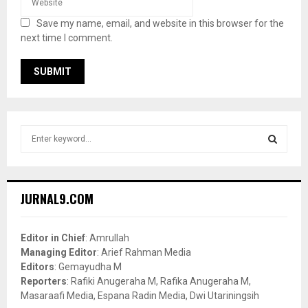
Save my name, email, and website in this browser for the
next time I comment.
S
e
a
S
r
c
E
JURNAL9.COM
h
f
A
o
Editor in Chief
: Amrullah
r
R
Managing Editor
: Arief Rahman Media
:
Editors
: Gemayudha M
C
Reporters
: Rafiki Anugeraha M, Rafika Anugeraha M,
Masaraafi Media, Espana Radin Media, Dwi Utariningsih
H