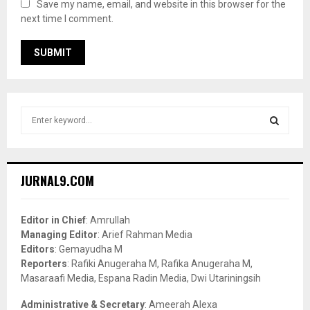
Save my name, email, and website in this browser for the
next time I comment.
S
e
a
S
r
c
E
JURNAL9.COM
h
f
A
o
Editor in Chief
: Amrullah
r
R
Managing Editor
: Arief Rahman Media
:
Editors
: Gemayudha M
C
Reporters
: Rafiki Anugeraha M, Rafika Anugeraha M,
Masaraafi Media, Espana Radin Media, Dwi Utariningsih
H
Administrative & Secretary
: Ameerah Alexa