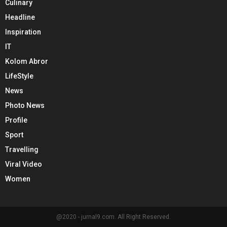
Culinary
Headline
Inspiration
IT
Kolom Abror
LifeStyle
News
Photo News
Profile
Sport
Travelling
Viral Video
Women
@2020 - jurnal9.com. All Right Reserved.