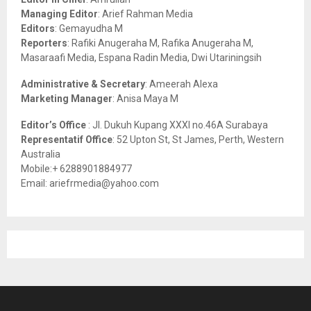
r
R
Managing Editor
: Arief Rahman Media
:
Editors
: Gemayudha M
C
Reporters
: Rafiki Anugeraha M, Rafika Anugeraha M,
Masaraafi Media, Espana Radin Media, Dwi Utariningsih
H
Administrative & Secretary
: Ameerah Alexa
Marketing Manager
: Anisa Maya M
Editor’s Office
: Jl. Dukuh Kupang XXXI no.46A Surabaya
Representatif Office
: 52 Upton St, St James, Perth, Western
Australia
Mobile:+ 6288901884977
Email: ariefrmedia@yahoo.com