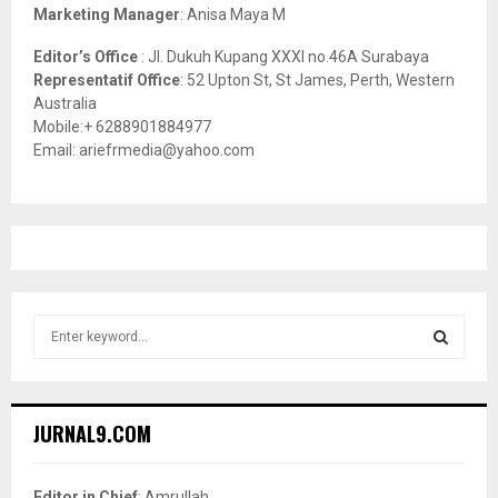
Marketing Manager
: Anisa Maya M
Editor’s Office
: Jl. Dukuh Kupang XXXI no.46A Surabaya
Representatif Office
: 52 Upton St, St James, Perth, Western
Australia
Mobile:+ 6288901884977
Email: ariefrmedia@yahoo.com
S
e
a
S
r
c
E
JURNAL9.COM
h
f
A
o
Editor in Chief
: Amrullah