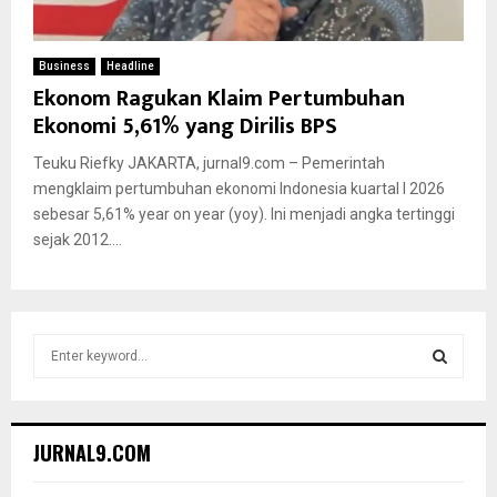
Business
Headline
Ekonom Ragukan Klaim Pertumbuhan
Ekonomi 5,61% yang Dirilis BPS
Teuku Riefky JAKARTA, jurnal9.com – Pemerintah
mengklaim pertumbuhan ekonomi Indonesia kuartal I 2026
sebesar 5,61% year on year (yoy). Ini menjadi angka tertinggi
sejak 2012....
S
e
a
S
r
c
E
JURNAL9.COM
h
f
A