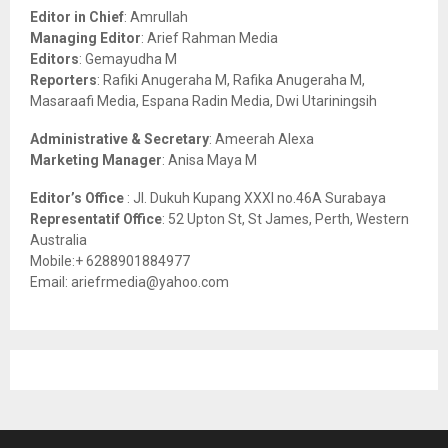
o
Editor in Chief
: Amrullah
r
R
Managing Editor
: Arief Rahman Media
:
Editors
: Gemayudha M
C
Reporters
: Rafiki Anugeraha M, Rafika Anugeraha M,
Masaraafi Media, Espana Radin Media, Dwi Utariningsih
H
Administrative & Secretary
: Ameerah Alexa
Marketing Manager
: Anisa Maya M
Editor’s Office
: Jl. Dukuh Kupang XXXI no.46A Surabaya
Representatif Office
: 52 Upton St, St James, Perth, Western
Australia
Mobile:+ 6288901884977
Email: ariefrmedia@yahoo.com