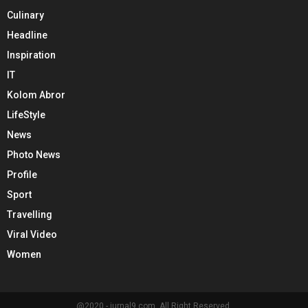
Culinary
Headline
Inspiration
IT
Kolom Abror
LifeStyle
News
Photo News
Profile
Sport
Travelling
Viral Video
Women
@2020 - jurnal9.com. All Right Reserved.