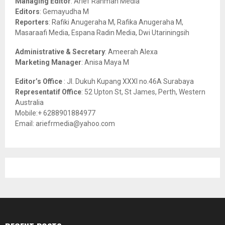
Managing Editor
: Arief Rahman Media
:
Editors
: Gemayudha M
C
Reporters
: Rafiki Anugeraha M, Rafika Anugeraha M,
Masaraafi Media, Espana Radin Media, Dwi Utariningsih
H
Administrative & Secretary
: Ameerah Alexa
Marketing Manager
: Anisa Maya M
Editor’s Office
: Jl. Dukuh Kupang XXXI no.46A Surabaya
Representatif Office
: 52 Upton St, St James, Perth, Western
Australia
Mobile:+ 6288901884977
Email: ariefrmedia@yahoo.com