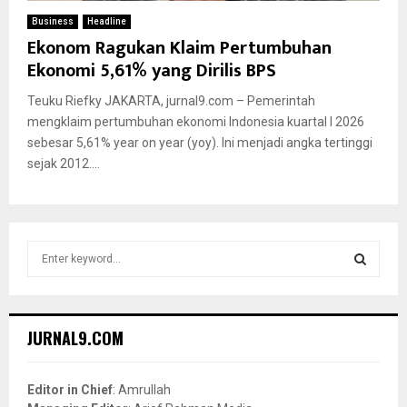
Business
Headline
Ekonom Ragukan Klaim Pertumbuhan
Ekonomi 5,61% yang Dirilis BPS
Teuku Riefky JAKARTA, jurnal9.com – Pemerintah
mengklaim pertumbuhan ekonomi Indonesia kuartal I 2026
sebesar 5,61% year on year (yoy). Ini menjadi angka tertinggi
sejak 2012....
S
e
a
S
r
c
E
JURNAL9.COM
h
f
A
o
Editor in Chief
: Amrullah
r
R