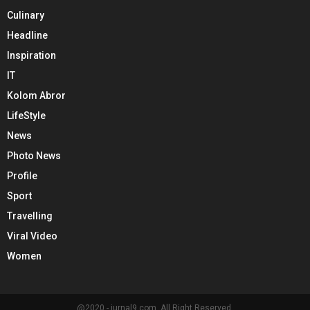
Culinary
Headline
Inspiration
IT
Kolom Abror
LifeStyle
News
Photo News
Profile
Sport
Travelling
Viral Video
Women
@2020 - jurnal9.com. All Right Reserved.