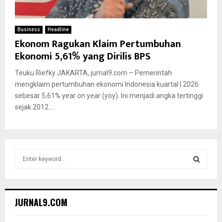
Business
Headline
Ekonom Ragukan Klaim Pertumbuhan
Ekonomi 5,61% yang Dirilis BPS
Teuku Riefky JAKARTA, jurnal9.com – Pemerintah
mengklaim pertumbuhan ekonomi Indonesia kuartal I 2026
sebesar 5,61% year on year (yoy). Ini menjadi angka tertinggi
sejak 2012....
S
e
a
S
r
c
E
JURNAL9.COM
h
f
A