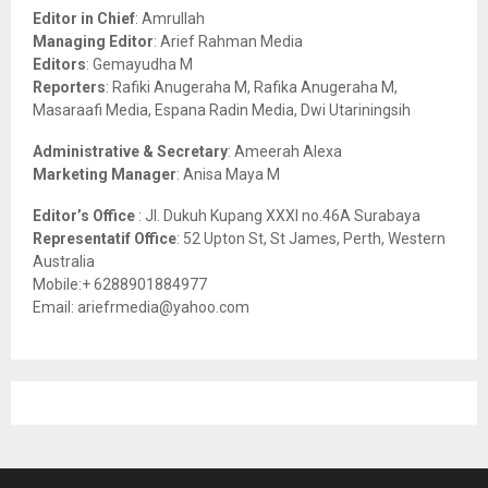
o
Editor in Chief
: Amrullah
r
R
Managing Editor
: Arief Rahman Media
:
Editors
: Gemayudha M
C
Reporters
: Rafiki Anugeraha M, Rafika Anugeraha M,
Masaraafi Media, Espana Radin Media, Dwi Utariningsih
H
Administrative & Secretary
: Ameerah Alexa
Marketing Manager
: Anisa Maya M
Editor’s Office
: Jl. Dukuh Kupang XXXI no.46A Surabaya
Representatif Office
: 52 Upton St, St James, Perth, Western
Australia
Mobile:+ 6288901884977
Email: ariefrmedia@yahoo.com