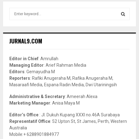
S
e
a
S
r
c
E
JURNAL9.COM
h
f
A
o
Editor in Chief
: Amrullah
r
R
Managing Editor
: Arief Rahman Media
:
Editors
: Gemayudha M
C
Reporters
: Rafiki Anugeraha M, Rafika Anugeraha M,
Masaraafi Media, Espana Radin Media, Dwi Utariningsih
H
Administrative & Secretary
: Ameerah Alexa
Marketing Manager
: Anisa Maya M
Editor’s Office
: Jl. Dukuh Kupang XXXI no.46A Surabaya
Representatif Office
: 52 Upton St, St James, Perth, Western
Australia
Mobile:+ 6288901884977