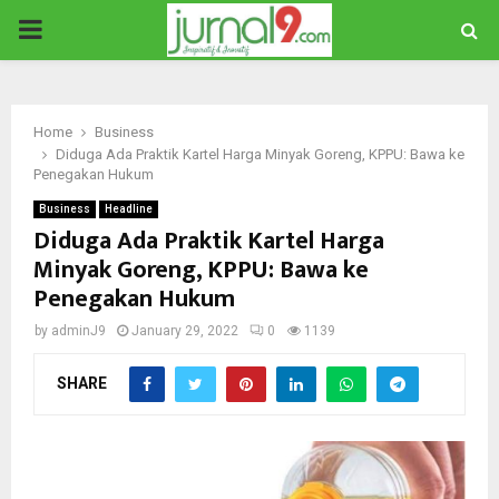
PRIMARY
MENU
Home
Business
Diduga Ada Praktik Kartel Harga Minyak Goreng, KPPU: Bawa ke
Penegakan Hukum
Business
Headline
Diduga Ada Praktik Kartel Harga
Minyak Goreng, KPPU: Bawa ke
Penegakan Hukum
by
adminJ9
January 29, 2022
0
1139
SHARE