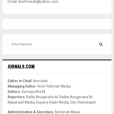
Email: ariefrmedia@yahoo.com
S
e
a
S
r
c
E
JURNAL9.COM
h
f
A
o
Editor in Chief
: Amrullah
r
R
Managing Editor
: Arief Rahman Media
:
Editors
: Gemayudha M
C
Reporters
: Rafiki Anugeraha M, Rafika Anugeraha M,
Masaraafi Media, Espana Radin Media, Dwi Utariningsih
H
Administrative & Secretary
: Ameerah Alexa