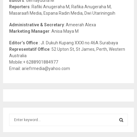
Editors
: Gemayudha M
C
Reporters
: Rafiki Anugeraha M, Rafika Anugeraha M,
Masaraafi Media, Espana Radin Media, Dwi Utariningsih
H
Administrative & Secretary
: Ameerah Alexa
Marketing Manager
: Anisa Maya M
Editor’s Office
: Jl. Dukuh Kupang XXXI no.46A Surabaya
Representatif Office
: 52 Upton St, St James, Perth, Western
Australia
Mobile:+ 6288901884977
Email: ariefrmedia@yahoo.com
S
e
a
S
r