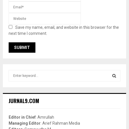
Save my name, email, and website in this browser for the
next time I comment.
S
e
a
S
r
c
E
JURNAL9.COM
h
f
A
o
Editor in Chief
: Amrullah
r
R
Managing Editor
: Arief Rahman Media
: