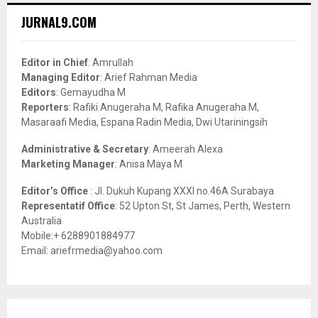
c
E
JURNAL9.COM
h
f
A
o
Editor in Chief
: Amrullah
r
R
Managing Editor
: Arief Rahman Media
:
Editors
: Gemayudha M
C
Reporters
: Rafiki Anugeraha M, Rafika Anugeraha M,
Masaraafi Media, Espana Radin Media, Dwi Utariningsih
H
Administrative & Secretary
: Ameerah Alexa
Marketing Manager
: Anisa Maya M
Editor’s Office
: Jl. Dukuh Kupang XXXI no.46A Surabaya
Representatif Office
: 52 Upton St, St James, Perth, Western
Australia
Mobile:+ 6288901884977
Email: ariefrmedia@yahoo.com