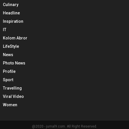
Culinary
Headline
Inspiration
IT
Kolom Abror
LifeStyle
News
Photo News
Profile
Sport
Travelling
Viral Video
Women
@2020 - jurnal9.com. All Right Reserved.