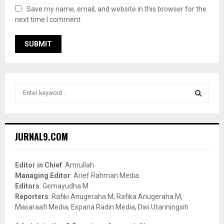
Save my name, email, and website in this browser for the
next time I comment.
S
e
a
S
r
c
E
JURNAL9.COM
h
f
A
o
Editor in Chief
: Amrullah
r
R
Managing Editor
: Arief Rahman Media
:
Editors
: Gemayudha M
C
Reporters
: Rafiki Anugeraha M, Rafika Anugeraha M,
Masaraafi Media, Espana Radin Media, Dwi Utariningsih
H