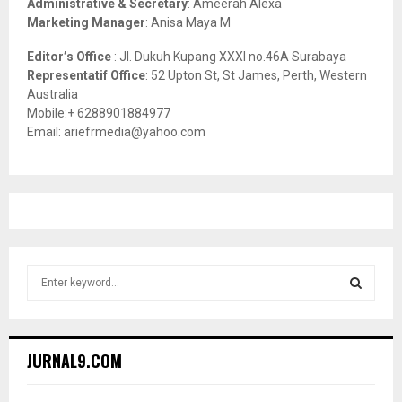
Administrative & Secretary
: Ameerah Alexa
Marketing Manager
: Anisa Maya M
Editor’s Office
: Jl. Dukuh Kupang XXXI no.46A Surabaya
Representatif Office
: 52 Upton St, St James, Perth, Western
Australia
Mobile:+ 6288901884977
Email: ariefrmedia@yahoo.com
S
e
a
S
r
c
E
JURNAL9.COM
h
f
A