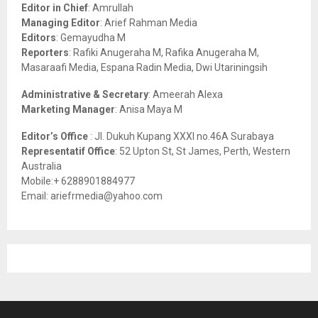
o
Editor in Chief
: Amrullah
r
R
Managing Editor
: Arief Rahman Media
:
Editors
: Gemayudha M
C
Reporters
: Rafiki Anugeraha M, Rafika Anugeraha M,
Masaraafi Media, Espana Radin Media, Dwi Utariningsih
H
Administrative & Secretary
: Ameerah Alexa
Marketing Manager
: Anisa Maya M
Editor’s Office
: Jl. Dukuh Kupang XXXI no.46A Surabaya
Representatif Office
: 52 Upton St, St James, Perth, Western
Australia
Mobile:+ 6288901884977
Email: ariefrmedia@yahoo.com