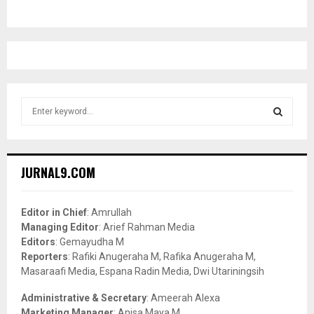
S
e
a
S
r
c
E
JURNAL9.COM
h
f
A
o
Editor in Chief
: Amrullah
r
R
Managing Editor
: Arief Rahman Media
:
Editors
: Gemayudha M
C
Reporters
: Rafiki Anugeraha M, Rafika Anugeraha M,
Masaraafi Media, Espana Radin Media, Dwi Utariningsih
H
Administrative & Secretary
: Ameerah Alexa
Marketing Manager
: Anisa Maya M