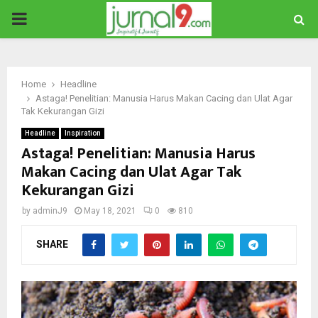
PRIMARY
MENU
Home
Headline
Astaga! Penelitian: Manusia Harus Makan Cacing dan Ulat Agar
Tak Kekurangan Gizi
Headline
Inspiration
Astaga! Penelitian: Manusia Harus
Makan Cacing dan Ulat Agar Tak
Kekurangan Gizi
by
adminJ9
May 18, 2021
0
810
SHARE