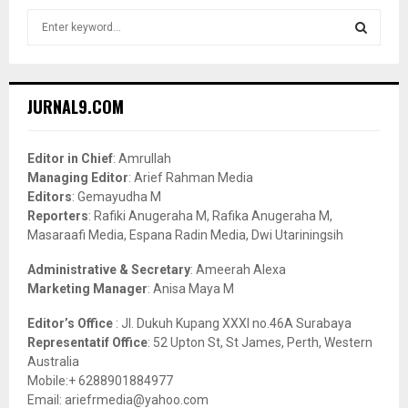
S
e
a
S
r
c
E
JURNAL9.COM
h
f
A
o
Editor in Chief
: Amrullah
r
R
Managing Editor
: Arief Rahman Media
:
Editors
: Gemayudha M
C
Reporters
: Rafiki Anugeraha M, Rafika Anugeraha M,
Masaraafi Media, Espana Radin Media, Dwi Utariningsih
H
Administrative & Secretary
: Ameerah Alexa
Marketing Manager
: Anisa Maya M
Editor’s Office
: Jl. Dukuh Kupang XXXI no.46A Surabaya
Representatif Office
: 52 Upton St, St James, Perth, Western
Australia
Mobile:+ 6288901884977
Email: ariefrmedia@yahoo.com