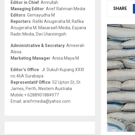
Editor in Chief
: Amrullah
r
R
SHARE
Managing Editor
: Arief Rahman Media
:
Editors
: Gemayudha M
C
Reporters
: Rafiki Anugeraha M, Rafika
Anugeraha M, Masaraafi Media, Espana
H
Radin Media, Dwi Utariningsih
Administrative & Secretary
: Ameerah
Alexa
Marketing Manager
: Anisa Maya M
Editor’s Office
: Jl. Dukuh Kupang XXXI
no.46A Surabaya
Representatif Office
: 52 Upton St, St
James, Perth, Western Australia
Mobile:+ 6288901884977
Email: ariefrmedia@yahoo.com