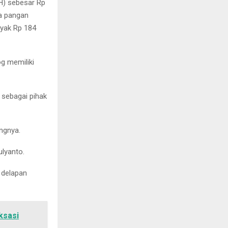
H) sebesar Rp
ga pangan
nyak Rp 184
g memiliki
 sebagai pihak
ngnya.
lyanto.
 delapan
ksasi