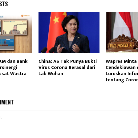
STS
M dan Bank
China: AS Tak Punya Bukti
Wapres Minta
rsinergi
Virus Corona Berasal dari
Cendekiawan 
usat Wastra
Lab Wuhan
Luruskan Info
tentang Coro
MMENT