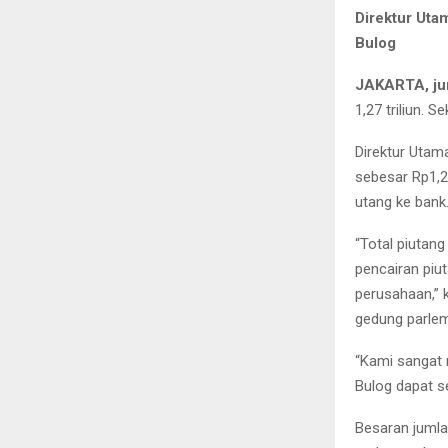
Direktur Uta
Bulog
JAKARTA, ju
1,27 triliun.
Direktur Utam
sebesar Rp1,2
utang ke bank
“Total piutan
pencairan piu
perusahaan,” 
gedung parlem
“Kami sangat
Bulog dapat se
Besaran jumlah