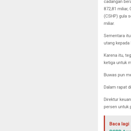
cadangan bera
872,81 miliar
(CSHP) gula s
miliar.
Sementara itu
utang kepada b
Karena itu, t
ketiga untuk m
Buwas pun me
Dalam rapat d
Direktur keua
persen untuk
Baca lagi