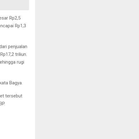
esar Rp2,5
encapai Rp1,3
dari penjualan
p17,2 triliun.
ehingga rugi
 kata Bagya.
set tersebut
BP.