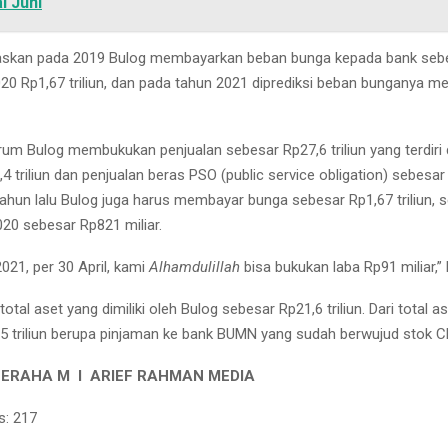
l Juni
askan pada 2019 Bulog membayarkan beban bunga kepada bank seb
2020 Rp1,67 triliun, dan pada tahun 2021 diprediksi beban bunganya m
um Bulog membukukan penjualan sebesar Rp27,6 triliun yang terdiri 
4 triliun dan penjualan beras PSO (public service obligation) sebesar R
hun lalu Bulog juga harus membayar bunga sebesar Rp1,67 triliun, s
020 sebesar Rp821 miliar.
021, per 30 April, kami
Alhamdulillah
bisa bukukan laba Rp91 miliar,”
otal aset yang dimiliki oleh Bulog sebesar Rp21,6 triliun. Dari total a
5 triliun berupa pinjaman ke bank BUMN yang sudah berwujud stok C
GERAHA M I ARIEF RAHMAN MEDIA
s:
217