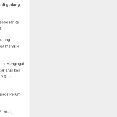
 di gudang
 sebesar Rp
.
iutang
ga memiliki
iun. Mengingat
ar arus kas
R RI di
 pada Perum
 miliar,