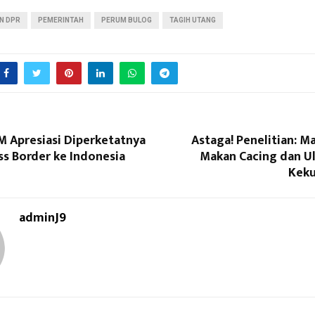
N DPR
PEMERINTAH
PERUM BULOG
TAGIH UTANG
Apresiasi Diperketatnya
Astaga! Penelitian: M
ss Border ke Indonesia
Makan Cacing dan Ul
Keku
adminJ9