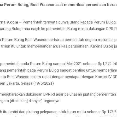
ma Perum Bulog, Budi Waseso saat memeriksa persediaan beras
rnal9.com –
Pemerintah ternyata punya utang kepada Perum Bulog
 Sekarang Bulog mau nagih ke pemerintah. Bulog minta dukungan DPR RI
a Perum Bulog Budi Waseso berharap pemerintah segera melunasi p
 triliun itu untuk memperlancar arus kas perusahaan. Karena Bulog ju
.
g pemerintah pada Perum Bulog sampai Mei 2021 sebesar Rp1,279 tril
tang pemerintah pada Perum Bulog sangat penting untuk memperlanc
kata Budi Waseso dalam rapat dengar pendapat dengan Komisi IV DP
en Jakarta, Selasa (18/5/2021).
 mengharapkan dukungan DPR RI agar pelunasan piutang pemerintah
gera [dilakukan] dibayar,” tegasnya.
 itu terdiri dari piutang pelepasan stok turun mutu sebesar Rp 173,83