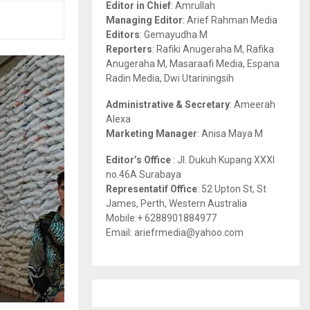
Editor in Chief
: Amrullah
r
R
Managing Editor
: Arief Rahman Media
:
Editors
: Gemayudha M
C
Reporters
: Rafiki Anugeraha M, Rafika
Anugeraha M, Masaraafi Media, Espana
H
Radin Media, Dwi Utariningsih
Administrative & Secretary
: Ameerah
Alexa
Marketing Manager
: Anisa Maya M
Editor’s Office
: Jl. Dukuh Kupang XXXI
no.46A Surabaya
Representatif Office
: 52 Upton St, St
James, Perth, Western Australia
Mobile:+ 6288901884977
Email: ariefrmedia@yahoo.com