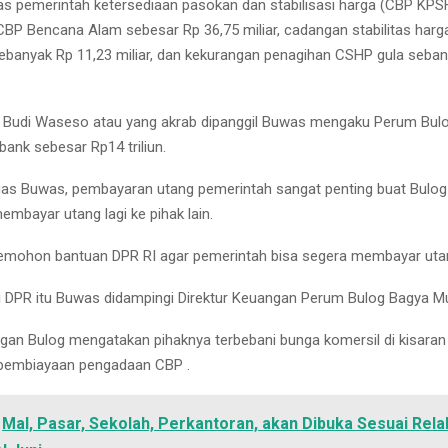
s pemerintah ketersediaan pasokan dan stabilisasi harga (CBP KPS
, CBP Bencana Alam sebesar Rp 36,75 miliar, cadangan stabilitas har
ebanyak Rp 11,23 miliar, dan kekurangan penagihan CSHP gula seba
 Budi Waseso atau yang akrab dipanggil Buwas mengaku Perum Bulo
ank sebesar Rp14 triliun.
egas Buwas, pembayaran utang pemerintah sangat penting buat Bulog
embayar utang lagi ke pihak lain.
mohon bantuan DPR RI agar pemerintah bisa segera membayar uta
i DPR itu Buwas didampingi Direktur Keuangan Perum Bulog Bagya Mu
ngan Bulog mengatakan pihaknya terbebani bunga komersil di kisaran
 pembiayaan pengadaan CBP .
Mal, Pasar, Sekolah, Perkantoran, akan Dibuka Sesuai Rela