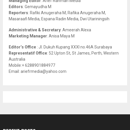
Managing Editor
: Arief Rahman Media
:
Editors
: Gemayudha M
C
Reporters
: Rafiki Anugeraha M, Rafika Anugeraha M,
Masaraafi Media, Espana Radin Media, Dwi Utariningsih
H
Administrative & Secretary
: Ameerah Alexa
Marketing Manager
: Anisa Maya M
Editor’s Office
: Jl. Dukuh Kupang XXXI no.46A Surabaya
Representatif Office
: 52 Upton St, St James, Perth, Western
Australia
Mobile:+ 6288901884977
Email: ariefrmedia@yahoo.com