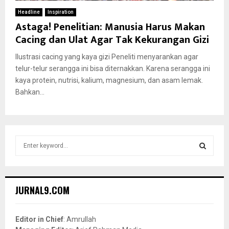
Headline
Inspiration
Astaga! Penelitian: Manusia Harus Makan
Cacing dan Ulat Agar Tak Kekurangan Gizi
Ilustrasi cacing yang kaya gizi Peneliti menyarankan agar
telur-telur serangga ini bisa diternakkan. Karena serangga ini
kaya protein, nutrisi, kalium, magnesium, dan asam lemak.
Bahkan...
S
e
a
S
r
c
E
JURNAL9.COM
h
f
A
o
Editor in Chief
: Amrullah
r
R