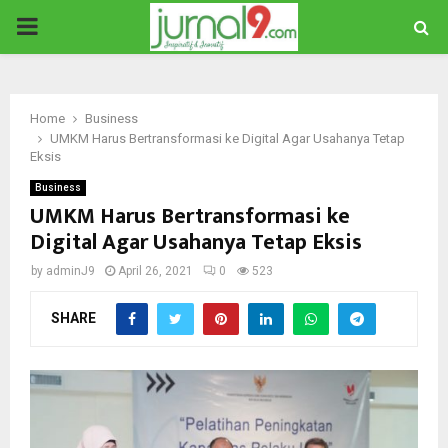
PRIMARY
MENU
Home
Business
UMKM Harus Bertransformasi ke Digital Agar Usahanya Tetap
Eksis
Business
UMKM Harus Bertransformasi ke
Digital Agar Usahanya Tetap Eksis
by
adminJ9
April 26, 2021
0
523
SHARE