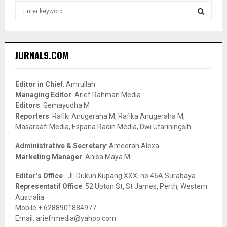
S
e
a
S
r
c
E
JURNAL9.COM
h
f
A
o
Editor in Chief
: Amrullah
r
R
Managing Editor
: Arief Rahman Media
:
Editors
: Gemayudha M
C
Reporters
: Rafiki Anugeraha M, Rafika Anugeraha M,
Masaraafi Media, Espana Radin Media, Dwi Utariningsih
H
Administrative & Secretary
: Ameerah Alexa
Marketing Manager
: Anisa Maya M
Editor’s Office
: Jl. Dukuh Kupang XXXI no.46A Surabaya
Representatif Office
: 52 Upton St, St James, Perth, Western
Australia
Mobile:+ 6288901884977
Email: ariefrmedia@yahoo.com