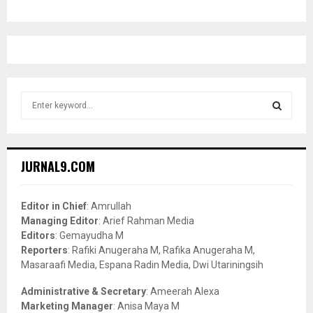
S
e
a
S
r
c
E
JURNAL9.COM
h
f
A
o
Editor in Chief
: Amrullah
r
R
Managing Editor
: Arief Rahman Media
:
Editors
: Gemayudha M
C
Reporters
: Rafiki Anugeraha M, Rafika Anugeraha M,
Masaraafi Media, Espana Radin Media, Dwi Utariningsih
H
Administrative & Secretary
: Ameerah Alexa
Marketing Manager
: Anisa Maya M