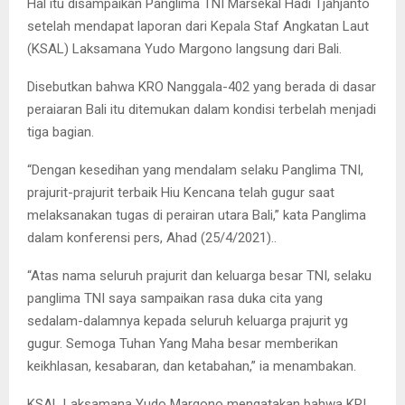
Hal itu disampaikan Panglima TNI Marsekal Hadi Tjahjanto
setelah mendapat laporan dari Kepala Staf Angkatan Laut
(KSAL) Laksamana Yudo Margono langsung dari Bali.
Disebutkan bahwa KRO Nanggala-402 yang berada di dasar
peraiaran Bali itu ditemukan dalam kondisi terbelah menjadi
tiga bagian.
“Dengan kesedihan yang mendalam selaku Panglima TNI,
prajurit-prajurit terbaik Hiu Kencana telah gugur saat
melaksanakan tugas di perairan utara Bali,” kata Panglima
dalam konferensi pers, Ahad (25/4/2021)..
“Atas nama seluruh prajurit dan keluarga besar TNI, selaku
panglima TNI saya sampaikan rasa duka cita yang
sedalam-dalamnya kepada seluruh keluarga prajurit yg
gugur. Semoga Tuhan Yang Maha besar memberikan
keikhlasan, kesabaran, dan ketabahan,” ia menambakan.
KSAL Laksamana Yudo Margono mengatakan bahwa KRI