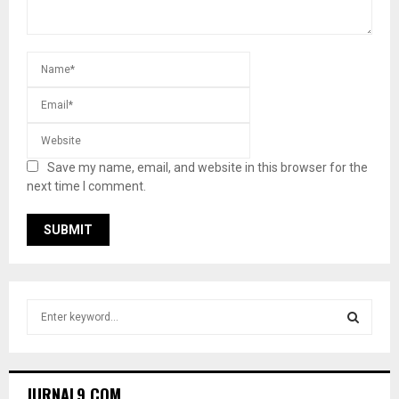
Save my name, email, and website in this browser for the
next time I comment.
S
e
a
S
r
c
E
JURNAL9.COM