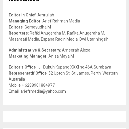
h
f
A
o
Editor in Chief
: Amrullah
r
R
Managing Editor
: Arief Rahman Media
:
Editors
: Gemayudha M
C
Reporters
: Rafiki Anugeraha M, Rafika Anugeraha M,
Masaraafi Media, Espana Radin Media, Dwi Utariningsih
H
Administrative & Secretary
: Ameerah Alexa
Marketing Manager
: Anisa Maya M
Editor’s Office
: Jl. Dukuh Kupang XXXI no.46A Surabaya
Representatif Office
: 52 Upton St, St James, Perth, Western
Australia
Mobile:+ 6288901884977
Email: ariefrmedia@yahoo.com