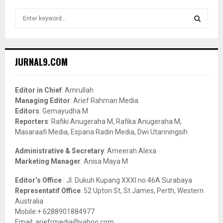
S
e
a
S
r
c
E
JURNAL9.COM
h
f
A
o
Editor in Chief
: Amrullah
r
R
Managing Editor
: Arief Rahman Media
:
Editors
: Gemayudha M
C
Reporters
: Rafiki Anugeraha M, Rafika Anugeraha M,
Masaraafi Media, Espana Radin Media, Dwi Utariningsih
H
Administrative & Secretary
: Ameerah Alexa
Marketing Manager
: Anisa Maya M
Editor’s Office
: Jl. Dukuh Kupang XXXI no.46A Surabaya
Representatif Office
: 52 Upton St, St James, Perth, Western
Australia
Mobile:+ 6288901884977
Email: ariefrmedia@yahoo.com