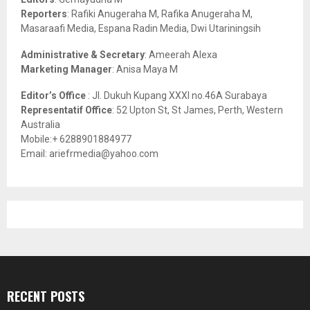
C
Reporters
: Rafiki Anugeraha M, Rafika Anugeraha M,
Masaraafi Media, Espana Radin Media, Dwi Utariningsih
H
Administrative & Secretary
: Ameerah Alexa
Marketing Manager
: Anisa Maya M
Editor’s Office
: Jl. Dukuh Kupang XXXI no.46A Surabaya
Representatif Office
: 52 Upton St, St James, Perth, Western
Australia
Mobile:+ 6288901884977
Email: ariefrmedia@yahoo.com
RECENT POSTS