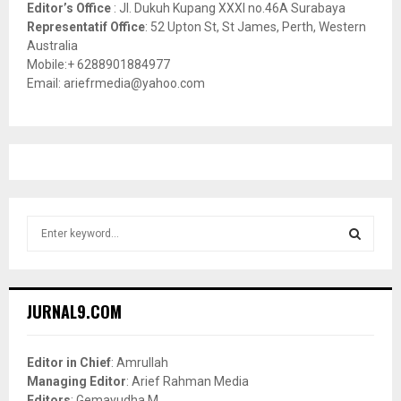
Editor’s Office
: Jl. Dukuh Kupang XXXI no.46A Surabaya
Representatif Office
: 52 Upton St, St James, Perth, Western
Australia
Mobile:+ 6288901884977
Email: ariefrmedia@yahoo.com
S
e
a
S
r
c
E
JURNAL9.COM
h
f
A
o
Editor in Chief
: Amrullah
r
R
Managing Editor
: Arief Rahman Media
:
Editors
: Gemayudha M