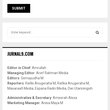
S
e
a
S
r
c
E
JURNAL9.COM
h
f
A
o
Editor in Chief
: Amrullah
r
R
Managing Editor
: Arief Rahman Media
:
Editors
: Gemayudha M
C
Reporters
: Rafiki Anugeraha M, Rafika Anugeraha M,
Masaraafi Media, Espana Radin Media, Dwi Utariningsih
H
Administrative & Secretary
: Ameerah Alexa
Marketing Manager
: Anisa Maya M