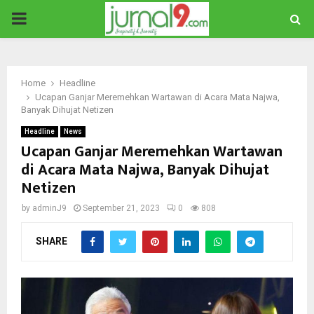
PRIMARY
MENU
Home
Headline
Ucapan Ganjar Meremehkan Wartawan di Acara Mata Najwa,
Banyak Dihujat Netizen
Headline
News
Ucapan Ganjar Meremehkan Wartawan
di Acara Mata Najwa, Banyak Dihujat
Netizen
by
adminJ9
September 21, 2023
0
808
SHARE