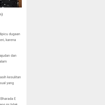
n)
dipicu dugaan
eri, karena
ajudan dan
dalam
sih kesulitan
sual yang
u Bharada E
ng ini tidak