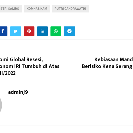
ISTRI SAMBO
KOMNAS HAM
PUTRI CANDRAWATHI
mi Global Resesi,
Kebiasaan Mandi
onomi RI Tumbuh di Atas
Berisiko Kena Serang
II/2022
adminJ9