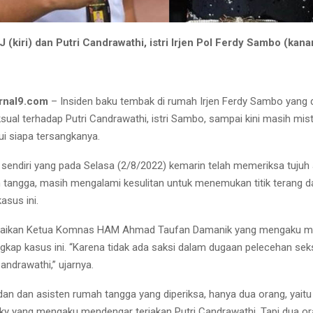
J (kiri) dan Putri Candrawathi, istri Irjen Pol Ferdy Sambo (kana
rnal9.com
– Insiden baku tembak di rumah Irjen Ferdy Sambo yang 
ual terhadap Putri Candrawathi, istri Sambo, sampai kini masih mist
ui siapa tersangkanya.
ndiri yang pada Selasa (2/8/2022) kemarin telah memeriksa tujuh 
 tangga, masih mengalami kesulitan untuk menemukan titik terang 
sus ini.
mpaikan Ketua Komnas HAM Ahmad Taufan Damanik yang mengaku ma
kap kasus ini. “Karena tidak ada saksi dalam dugaan pelecehan sek
Candrawathi,” ujarnya.
udan dan asisten rumah tangga yang diperiksa, hanya dua orang, yait
cky yang mengaku mendengar teriakan Putri Candrawathi. Tapi dua ora