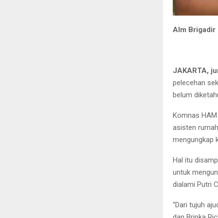
Alm Brigadir 
JAKARTA, ju
pelecehan seks
belum diketah
Komnas HAM se
asisten rumah
mengungkap ka
Hal itu disa
untuk mengung
dialami Putri 
“Dari tujuh aj
dan Bripka Ri