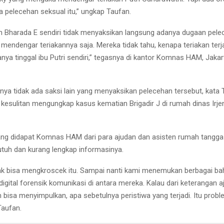
a pelecehan seksual itu,” ungkap Taufan.
an Bharada E sendiri tidak menyaksikan langsung adanya dugaan pelec
endengar teriakannya saja. Mereka tidak tahu, kenapa teriakan terja
anya tinggal ibu Putri sendiri,” tegasnya di kantor Komnas HAM, Jakar
ya tidak ada saksi lain yang menyaksikan pelecehan tersebut, kata 
sulitan mengungkap kasus kematian Brigadir J di rumah dinas Irjen
ng didapat Komnas HAM dari para ajudan dan asisten rumah tangga 
 utuh dan kurang lengkap informasinya.
dak bisa mengkroscek itu. Sampai nanti kami menemukan berbagai b
 digital forensik komunikasi di antara mereka. Kalau dari keterangan
 bisa menyimpulkan, apa sebetulnya peristiwa yang terjadi. Itu probl
 Taufan.