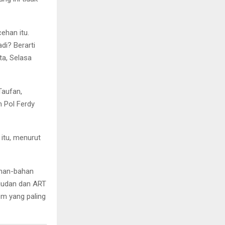
ehan itu.
di? Berarti
ta, Selasa
Taufan,
 Pol Ferdy
itu, menurut
ahan-bahan
 ajudan dan ART
em yang paling