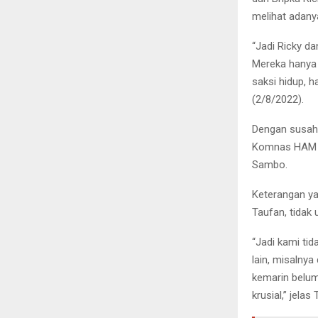
melihat adany
“Jadi Ricky d
Mereka hanya m
saksi hidup, h
(2/8/2022).
Dengan susahn
Komnas HAM ke
Sambo.
Keterangan ya
Taufan, tidak
“Jadi kami ti
lain, misalnya
kemarin belum
krusial,” jelas