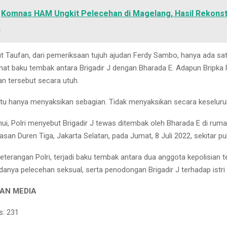
Komnas HAM Ungkit Pelecehan di Magelang, Hasil Rekonst
a
 Taufan, dari pemeriksaan tujuh ajudan Ferdy Sambo, hanya ada sa
at baku tembak antara Brigadir J dengan Bharada E. Adapun Bripka R
an tersebut secara utuh.
i itu hanya menyaksikan sebagian. Tidak menyaksikan secara keseluru
hui, Polri menyebut Brigadir J tewas ditembak oleh Bharada E di rum
an Duren Tiga, Jakarta Selatan, pada Jumat, 8 Juli 2022, sekitar pu
eterangan Polri, terjadi baku tembak antara dua anggota kepolisian t
adanya pelecehan seksual, serta penodongan Brigadir J terhadap istr
AN MEDIA
s:
231