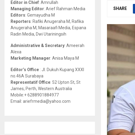
Editor in Chief
: Amrullah
r
R
SHARE
Managing Editor
: Arief Rahman Media
:
Editors
: Gemayudha M
C
Reporters
: Rafiki Anugeraha M, Rafika
Anugeraha M, Masaraafi Media, Espana
H
Radin Media, Dwi Utariningsih
Administrative & Secretary
: Ameerah
Alexa
Marketing Manager
: Anisa Maya M
Editor’s Office
: Jl. Dukuh Kupang XXXI
no.46A Surabaya
Representatif Office
: 52 Upton St, St
James, Perth, Western Australia
Mobile:+ 6288901884977
Email: ariefrmedia@yahoo.com