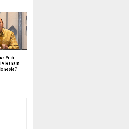
r Pilih
di Vietnam
donesia?