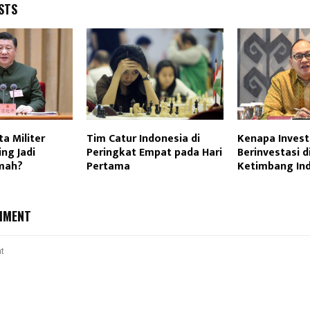
STS
ta Militer
Tim Catur Indonesia di
Kenapa Investo
ing Jadi
Peringkat Empat pada Hari
Berinvestasi 
mah?
Pertama
Ketimbang In
MMENT