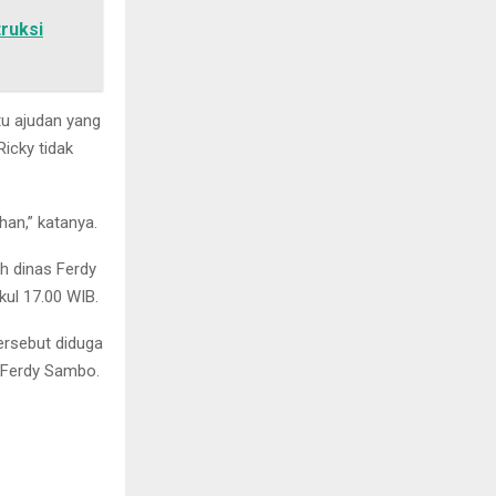
ruksi
tu ajudan yang
icky tidak
han,” katanya.
ah dinas Ferdy
kul 17.00 WIB.
ersebut diduga
i Ferdy Sambo.