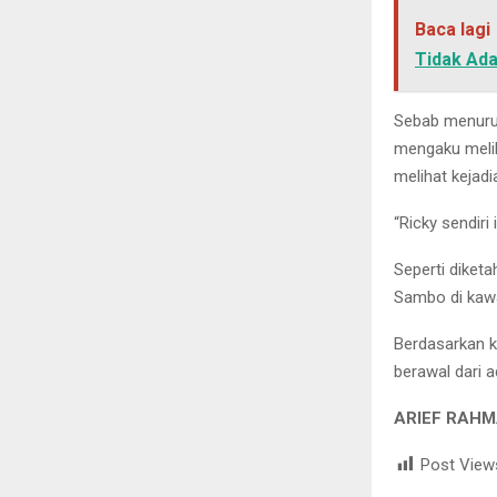
Baca lagi
Tidak Ad
Sebab menurut
mengaku melih
melihat kejadi
“Ricky sendir
Seperti diketa
Sambo di kawas
Berdasarkan k
berawal dari 
ARIEF RAHM
Post View