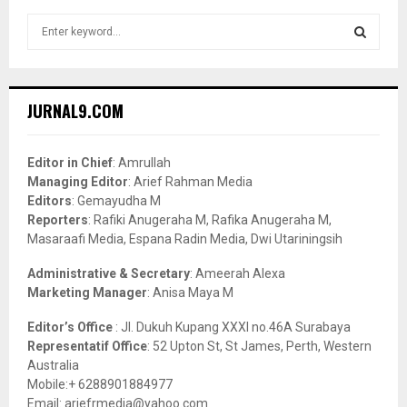
S
e
a
S
r
c
E
JURNAL9.COM
h
f
A
o
Editor in Chief
: Amrullah
r
R
Managing Editor
: Arief Rahman Media
:
Editors
: Gemayudha M
C
Reporters
: Rafiki Anugeraha M, Rafika Anugeraha M,
Masaraafi Media, Espana Radin Media, Dwi Utariningsih
H
Administrative & Secretary
: Ameerah Alexa
Marketing Manager
: Anisa Maya M
Editor’s Office
: Jl. Dukuh Kupang XXXI no.46A Surabaya
Representatif Office
: 52 Upton St, St James, Perth, Western
Australia
Mobile:+ 6288901884977
Email: ariefrmedia@yahoo.com