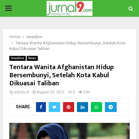
PRIMARY
MENU
Home
Headline
Tentara Wanita Afghanistan Hidup Bersembunyi, Setelah Kota
Kabul Dikuasai Taliban
Headline
News
Tentara Wanita Afghanistan Hidup
Bersembunyi, Setelah Kota Kabul
Dikuasai Taliban
by
adminJ9
August 25, 2021
0
549
SHARE