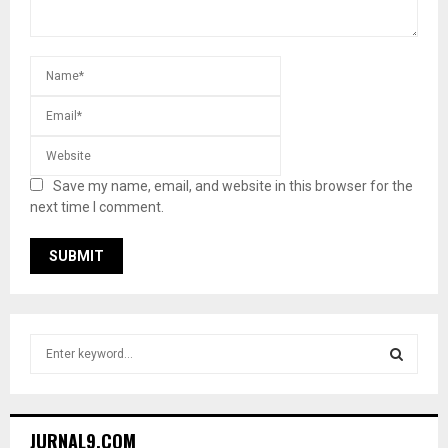
Save my name, email, and website in this browser for the
next time I comment.
S
e
a
S
r
c
E
JURNAL9.COM