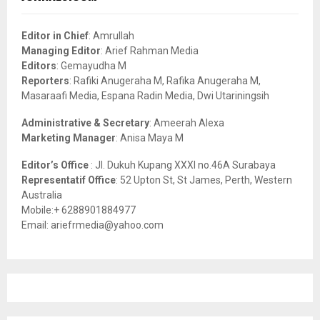
h
f
A
o
Editor in Chief
: Amrullah
r
R
Managing Editor
: Arief Rahman Media
:
Editors
: Gemayudha M
C
Reporters
: Rafiki Anugeraha M, Rafika Anugeraha M,
Masaraafi Media, Espana Radin Media, Dwi Utariningsih
H
Administrative & Secretary
: Ameerah Alexa
Marketing Manager
: Anisa Maya M
Editor’s Office
: Jl. Dukuh Kupang XXXI no.46A Surabaya
Representatif Office
: 52 Upton St, St James, Perth, Western
Australia
Mobile:+ 6288901884977
Email: ariefrmedia@yahoo.com