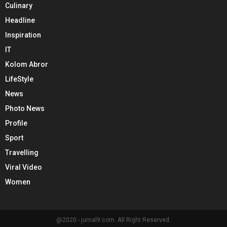
Culinary
Headline
Inspiration
IT
Kolom Abror
LifeStyle
News
Photo News
Profile
Sport
Travelling
Viral Video
Women
@2020 - jurnal9.com. All Right Reserved.