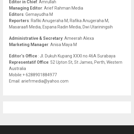
Editor in Chief
: Amrullah
r
R
Managing Editor
: Arief Rahman Media
:
Editors
: Gemayudha M
C
Reporters
: Rafiki Anugeraha M, Rafika Anugeraha M,
Masaraafi Media, Espana Radin Media, Dwi Utariningsih
H
Administrative & Secretary
: Ameerah Alexa
Marketing Manager
: Anisa Maya M
Editor’s Office
: Jl. Dukuh Kupang XXXI no.46A Surabaya
Representatif Office
: 52 Upton St, St James, Perth, Western
Australia
Mobile:+ 6288901884977
Email: ariefrmedia@yahoo.com