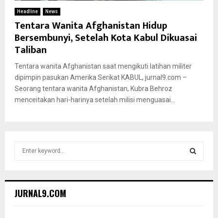
Headline
News
Tentara Wanita Afghanistan Hidup
Bersembunyi, Setelah Kota Kabul Dikuasai
Taliban
Tentara wanita Afghanistan saat mengikuti latihan militer
dipimpin pasukan Amerika Serikat KABUL, jurnal9.com –
Seorang tentara wanita Afghanistan, Kubra Behroz
menceitakan hari-harinya setelah milisi menguasai...
S
e
a
S
r
c
E
JURNAL9.COM
h
f
A
o