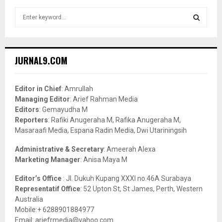
S
e
a
S
r
c
E
JURNAL9.COM
h
f
A
o
Editor in Chief
: Amrullah
r
R
Managing Editor
: Arief Rahman Media
:
Editors
: Gemayudha M
C
Reporters
: Rafiki Anugeraha M, Rafika Anugeraha M,
Masaraafi Media, Espana Radin Media, Dwi Utariningsih
H
Administrative & Secretary
: Ameerah Alexa
Marketing Manager
: Anisa Maya M
Editor’s Office
: Jl. Dukuh Kupang XXXI no.46A Surabaya
Representatif Office
: 52 Upton St, St James, Perth, Western
Australia
Mobile:+ 6288901884977
Email: ariefrmedia@yahoo.com