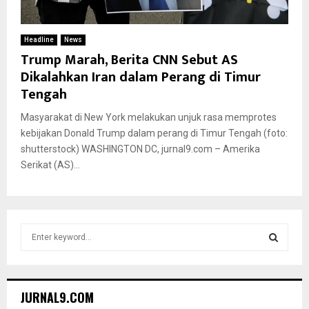
Headline
News
Trump Marah, Berita CNN Sebut AS
Dikalahkan Iran dalam Perang di Timur
Tengah
Masyarakat di New York melakukan unjuk rasa memprotes
kebijakan Donald Trump dalam perang di Timur Tengah (foto:
shutterstock) WASHINGTON DC, jurnal9.com – Amerika
Serikat (AS)...
S
e
a
S
r
c
E
JURNAL9.COM
h