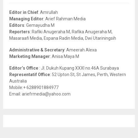
f
A
o
Editor in Chief
: Amrullah
r
R
Managing Editor
: Arief Rahman Media
:
Editors
: Gemayudha M
C
Reporters
: Rafiki Anugeraha M, Rafika Anugeraha M,
Masaraafi Media, Espana Radin Media, Dwi Utariningsih
H
Administrative & Secretary
: Ameerah Alexa
Marketing Manager
: Anisa Maya M
Editor’s Office
: Jl. Dukuh Kupang XXXI no.46A Surabaya
Representatif Office
: 52 Upton St, St James, Perth, Western
Australia
Mobile:+ 6288901884977
Email: ariefrmedia@yahoo.com