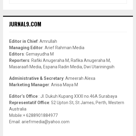
e
a
S
r
c
E
JURNAL9.COM
h
f
A
o
Editor in Chief
: Amrullah
r
R
Managing Editor
: Arief Rahman Media
:
Editors
: Gemayudha M
C
Reporters
: Rafiki Anugeraha M, Rafika Anugeraha M,
Masaraafi Media, Espana Radin Media, Dwi Utariningsih
H
Administrative & Secretary
: Ameerah Alexa
Marketing Manager
: Anisa Maya M
Editor’s Office
: Jl. Dukuh Kupang XXXI no.46A Surabaya
Representatif Office
: 52 Upton St, St James, Perth, Western
Australia
Mobile:+ 6288901884977
Email: ariefrmedia@yahoo.com