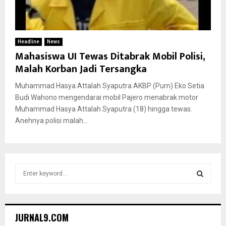
Headline
News
Mahasiswa UI Tewas Ditabrak Mobil Polisi,
Malah Korban Jadi Tersangka
Muhammad Hasya Attalah Syaputra AKBP (Purn) Eko Setia
Budi Wahono mengendarai mobil Pajero menabrak motor
Muhammad Hasya Attalah Syaputra (18) hingga tewas.
Anehnya polisi malah...
S
e
a
S
r
c
E
JURNAL9.COM
h