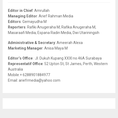
f
A
o
Editor in Chief
: Amrullah
r
R
Managing Editor
: Arief Rahman Media
:
Editors
: Gemayudha M
C
Reporters
: Rafiki Anugeraha M, Rafika Anugeraha M,
Masaraafi Media, Espana Radin Media, Dwi Utariningsih
H
Administrative & Secretary
: Ameerah Alexa
Marketing Manager
: Anisa Maya M
Editor’s Office
: Jl. Dukuh Kupang XXXI no.46A Surabaya
Representatif Office
: 52 Upton St, St James, Perth, Western
Australia
Mobile:+ 6288901884977
Email: ariefrmedia@yahoo.com